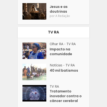
Jesus e as
doutrinas
por
A Redação
TV RA
Olhar RA
TV RA
•
Impacto na
comunidade
Notícias
TV RA
•
40 mil batismos
TV RA
Tratamento
inovador contra o
câncer cerebral