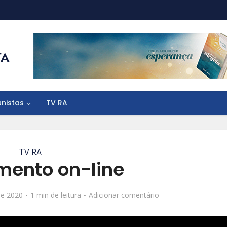
unistas
TV RA
TV RA
mento on-line
de 2020
1 min de leitura
Adicionar comentário