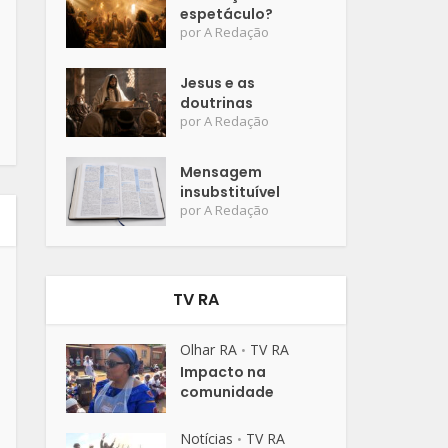
espetáculo?
por
A Redação
Jesus e as
doutrinas
por
A Redação
Mensagem
insubstituível
por
A Redação
TV RA
Olhar RA
TV RA
•
Impacto na
comunidade
Notícias
TV RA
•