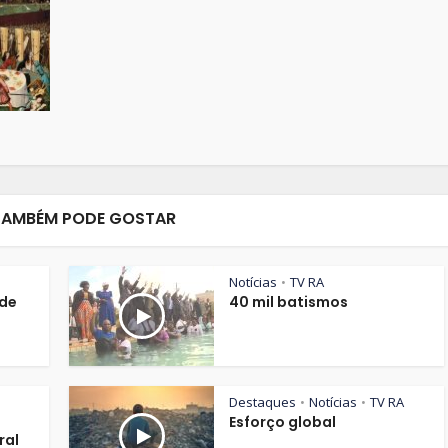
TAMBÉM PODE GOSTAR
Notícias
TV RA
•
de
40 mil batismos
Destaques
Notícias
TV RA
•
•
Esforço global
ral