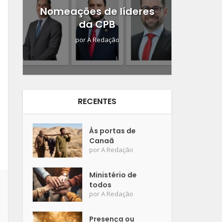
Nomeações de líderes
da CPB
por
A Redação
RECENTES
Às portas de
Canaã
por
A Redação
Ministério de
todos
por
A Redação
Presença ou