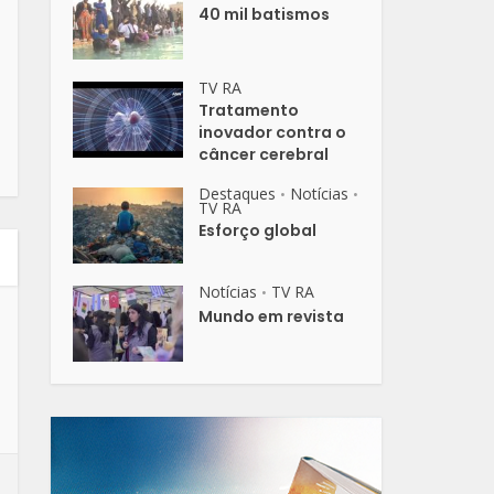
40 mil batismos
TV RA
Tratamento
inovador contra o
câncer cerebral
Destaques
Notícias
•
•
TV RA
Esforço global
Notícias
TV RA
•
Mundo em revista