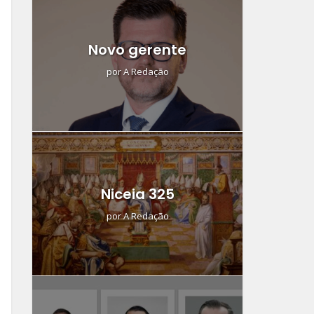
Novo gerente
por
A Redação
Niceia 325
por
A Redação