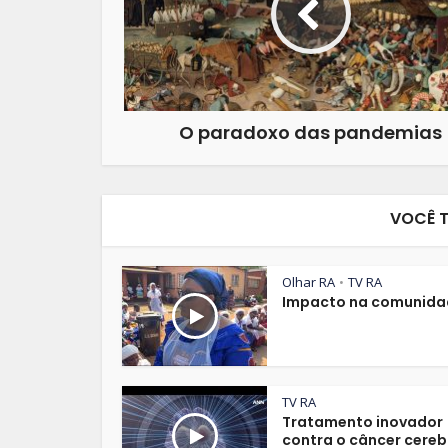
O paradoxo das pandemias
VOCÊ 
Olhar RA
TV RA
•
Impacto na comunida
TV RA
Tratamento inovador
contra o câncer cereb