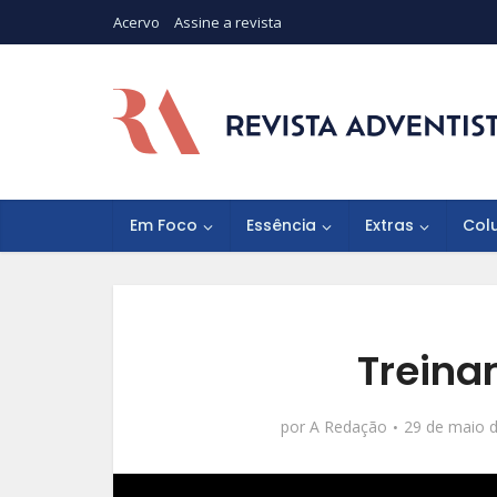
Acervo
Assine a revista
Em Foco
Essência
Extras
Col
Treina
por
A Redação
29 de maio 