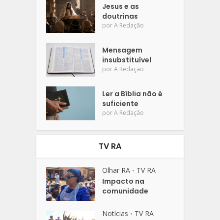
Jesus e as
doutrinas
por
A Redação
Mensagem
insubstituível
por
A Redação
Ler a Bíblia não é
suficiente
por
A Redação
TV RA
Olhar RA
TV RA
•
Impacto na
comunidade
Notícias
TV RA
•