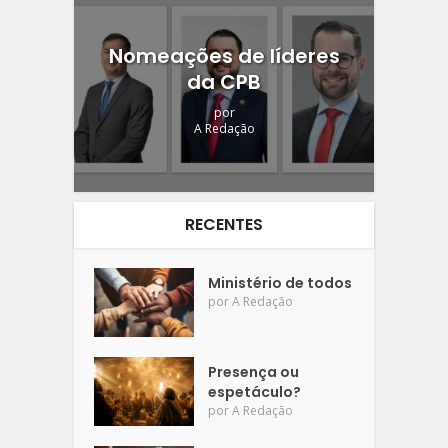
Nomeações de líderes
da CPB
por
A Redação
RECENTES
Ministério de todos
por
A Redação
Presença ou
espetáculo?
por
A Redação