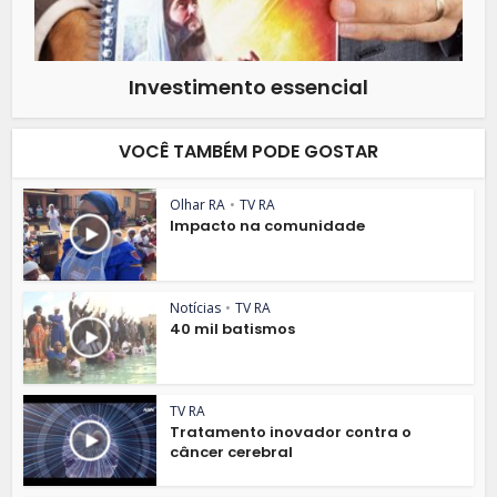
Investimento essencial
VOCÊ TAMBÉM PODE GOSTAR
Olhar RA
•
TV RA
Impacto na comunidade
Notícias
•
TV RA
40 mil batismos
TV RA
Tratamento inovador contra o
câncer cerebral