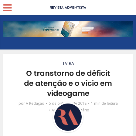
TV RA
O transtorno de déficit
de atenção e o vício em
videogame
por
A Redação
5 de outubro de 2018
1 min de leitura
Adicionar comentário