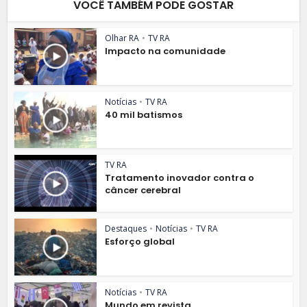
VOCÊ TAMBÉM PODE GOSTAR
Olhar RA
•
TV RA
Impacto na comunidade
Notícias
•
TV RA
40 mil batismos
TV RA
Tratamento inovador contra o
câncer cerebral
Destaques
•
Notícias
•
TV RA
Esforço global
Notícias
•
TV RA
Mundo em revista