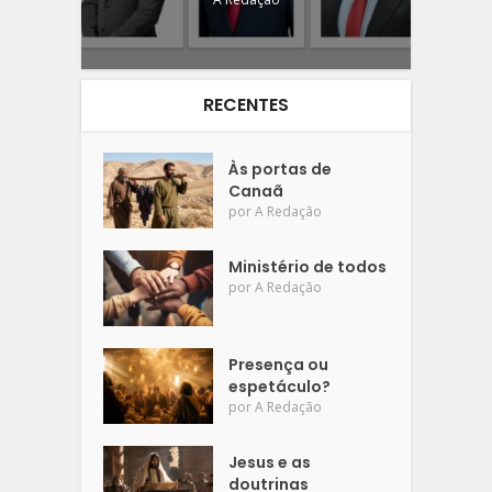
RECENTES
Às portas de
Canaã
por
A Redação
Ministério de todos
por
A Redação
Presença ou
espetáculo?
por
A Redação
Jesus e as
doutrinas