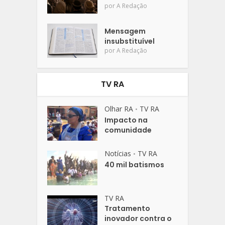
por
A Redação
Mensagem
insubstituível
por
A Redação
TV RA
Olhar RA
TV RA
•
Impacto na
comunidade
Notícias
TV RA
•
40 mil batismos
TV RA
Tratamento
inovador contra o