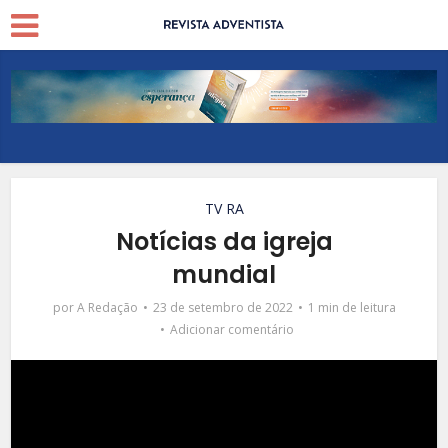
TV RA
Notícias da igreja
mundial
por
A Redação
23 de setembro de 2022
1 min de leitura
Adicionar comentário