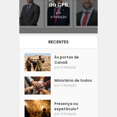
da CPB
por
A Redação
RECENTES
Às portas de
Canaã
por
A Redação
Ministério de todos
por
A Redação
Presença ou
espetáculo?
por
A Redação