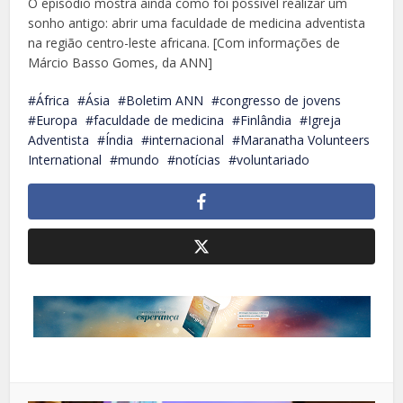
O episódio mostra ainda como foi possível realizar um
sonho antigo: abrir uma faculdade de medicina adventista
na região centro-leste africana. [Com informações de
Márcio Basso Gomes, da ANN]
África
Ásia
Boletim ANN
congresso de jovens
Europa
faculdade de medicina
Finlândia
Igreja
Adventista
Índia
internacional
Maranatha Volunteers
International
mundo
notícias
voluntariado