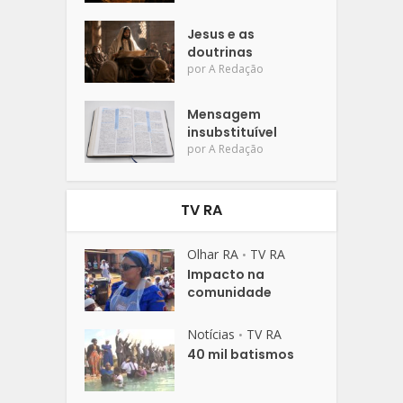
Jesus e as
doutrinas
por
A Redação
Mensagem
insubstituível
por
A Redação
TV RA
Olhar RA
TV RA
•
Impacto na
comunidade
Notícias
TV RA
•
40 mil batismos