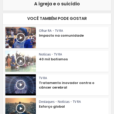
A igreja e o suicídio
VOCÊ TAMBÉM PODE GOSTAR
Olhar RA
•
TV RA
Impacto na comunidade
Notícias
•
TV RA
40 mil batismos
TV RA
Tratamento inovador contra o
câncer cerebral
Destaques
•
Notícias
•
TV RA
Esforço global