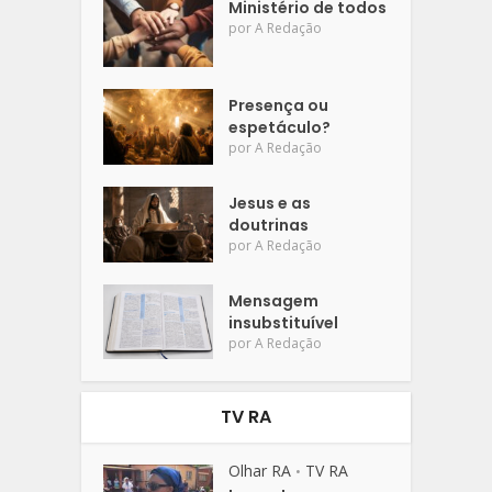
Ministério de todos
por
A Redação
Presença ou
espetáculo?
por
A Redação
Jesus e as
doutrinas
por
A Redação
Mensagem
insubstituível
por
A Redação
TV RA
Olhar RA
TV RA
•