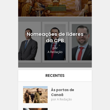
Nomeações de líderes
da CPB
por
A Redação
RECENTES
Às portas de
Canaã
por
A Redação