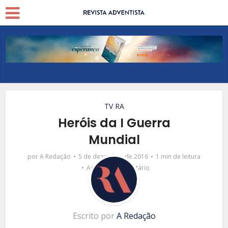
TV RA
Heróis da I Guerra
Mundial
por
A Redação
5 de dezembro de 2016
1 min de leitura
Adicionar comentário
Escrito por
A Redação