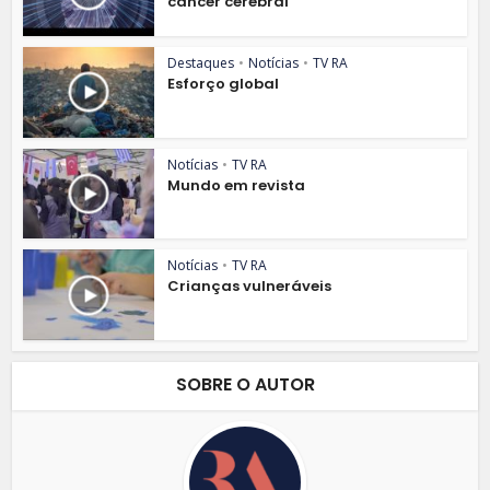
câncer cerebral
Destaques
•
Notícias
•
TV RA
Esforço global
Notícias
•
TV RA
Mundo em revista
Notícias
•
TV RA
Crianças vulneráveis
SOBRE O AUTOR