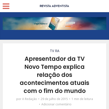
TV RA
Apresentador da TV
Novo Tempo explica
relação dos
acontecimentos atuais
com o fim do mundo
por
A Redação
29 de julho de 2015
1 min de leitura
Adicionar comentário