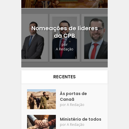
Nomeações de líderes
da CPB
por
A Redação
RECENTES
Às portas de
Canaã
por
A Redação
Ministério de todos
por
A Redação