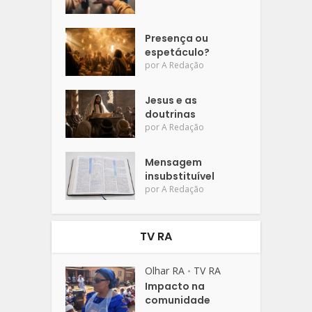
Presença ou
espetáculo?
por
A Redação
Jesus e as
doutrinas
por
A Redação
Mensagem
insubstituível
por
A Redação
TV RA
Olhar RA
TV RA
•
Impacto na
comunidade