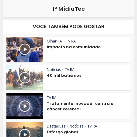
1º MídiaTec
VOCÊ TAMBÉM PODE GOSTAR
Olhar RA
•
TV RA
Impacto na comunidade
Notícias
•
TV RA
40 mil batismos
TV RA
Tratamento inovador contra o
câncer cerebral
Destaques
•
Notícias
•
TV RA
Esforço global