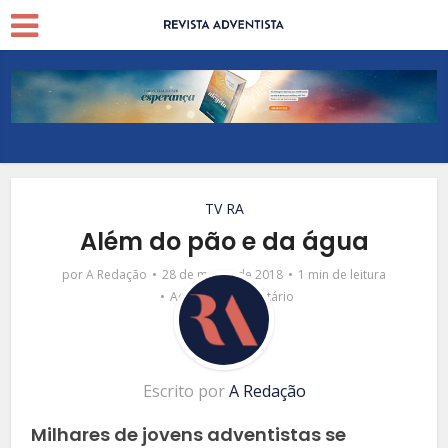
TV RA
Além do pão e da água
por
A Redação
28 de março de 2018
1 min de leitura
Adicionar comentário
Escrito por
A Redação
Milhares de jovens adventistas se