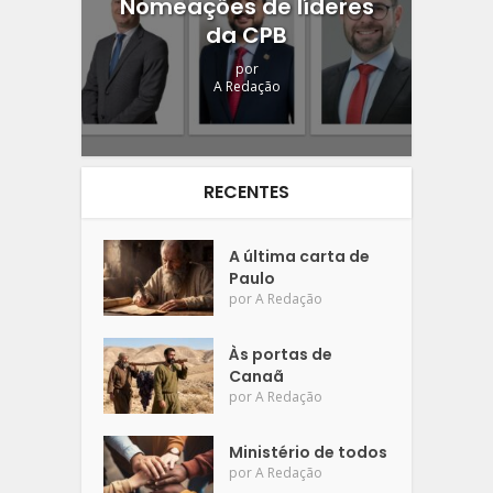
Nomeações de líderes
da CPB
por
A Redação
RECENTES
A última carta de
Paulo
por
A Redação
Às portas de
Canaã
por
A Redação
Ministério de todos
por
A Redação