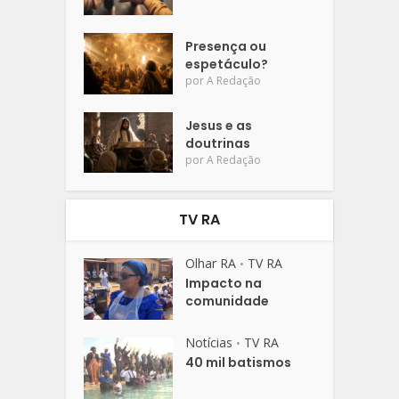
Presença ou
espetáculo?
por
A Redação
Jesus e as
doutrinas
por
A Redação
TV RA
Olhar RA
TV RA
•
Impacto na
comunidade
Notícias
TV RA
•
40 mil batismos