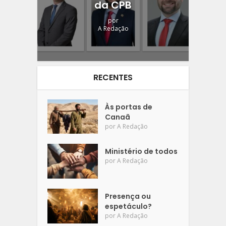
da CPB
por
A Redação
RECENTES
Às portas de
Canaã
por
A Redação
Ministério de todos
por
A Redação
Presença ou
espetáculo?
por
A Redação