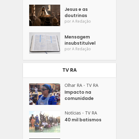
Jesus e as
doutrinas
por
A Redação
Mensagem
insubstituível
por
A Redação
TV RA
Olhar RA
TV RA
•
Impacto na
comunidade
Notícias
TV RA
•
40 mil batismos