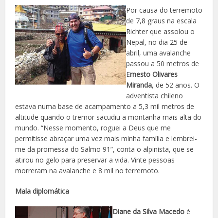
Por causa do terremoto
de 7,8 graus na escala
Richter que assolou o
Nepal, no dia 25 de
abril, uma avalanche
passou a 50 metros de
E
rnesto Olivares
Miranda
, de 52 anos. O
adventista chileno
estava numa base de acampamento a 5,3 mil metros de
altitude quando o tremor sacudiu a montanha mais alta do
mundo. “Nesse momento, roguei a Deus que me
permitisse abraçar uma vez mais minha família e lembrei-
me da promessa do Salmo 91”, conta o alpinista, que se
atirou no gelo para preservar a vida. Vinte pessoas
morreram na avalanche e 8 mil no terremoto.
Mala diplomática
Diane da Silva Macedo
é