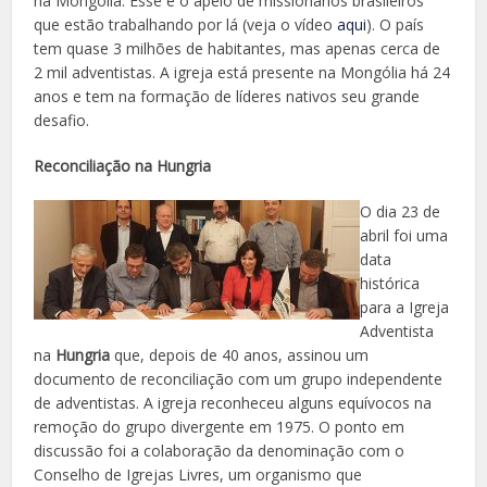
na Mongólia. Esse é o apelo de missionários brasileiros
que estão trabalhando por lá (veja o vídeo
aqui
). O país
tem quase 3 milhões de habitantes, mas apenas cerca de
2 mil adventistas. A igreja está presente na Mongólia há 24
anos e tem na formação de líderes nativos seu grande
desafio.
Reconciliação na Hungria
O dia 23 de
abril foi uma
data
histórica
para a Igreja
Adventista
na
Hungria
que, depois de 40 anos, assinou um
documento de reconciliação com um grupo independente
de adventistas. A igreja reconheceu alguns equívocos na
remoção do grupo divergente em 1975. O ponto em
discussão foi a colaboração da denominação com o
Conselho de Igrejas Livres, um organismo que