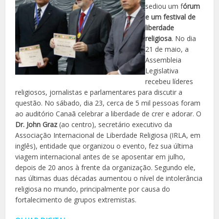
sediou um f
órum
e um festival de
liberdade
religiosa
. No dia
21 de maio, a
Assembleia
Legislativa
recebeu líderes
religiosos, jornalistas e parlamentares para discutir a
questão. No sábado, dia 23, cerca de 5 mil pessoas foram
ao auditório Canaã celebrar a liberdade de crer e adorar. O
Dr. John Graz
(ao centro), secretário executivo da
Associação Internacional de Liberdade Religiosa (IRLA, em
inglês), entidade que organizou o evento, fez sua última
viagem internacional antes de se aposentar em julho,
depois de 20 anos à frente da organização. Segundo ele,
nas últimas duas décadas aumentou o nível de intolerância
religiosa no mundo, principalmente por causa do
fortalecimento de grupos extremistas.