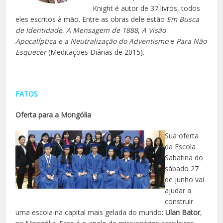
Knight é autor de 37 livros, todos
eles escritos à mão. Entre as obras dele estão
Em Busca
de Identidade
,
A Mensagem de 1888
,
A Visão
Apocalíptica e a Neutralização do Adventismo
e
Para Não
Esquecer
(Meditações Diárias de 2015).
FATOS
Oferta para a Mongólia
Sua oferta
da Escola
Sabatina do
sábado 27
de junho vai
ajudar a
construir
uma escola na capital mais gelada do mundo:
Ulan Bator
,