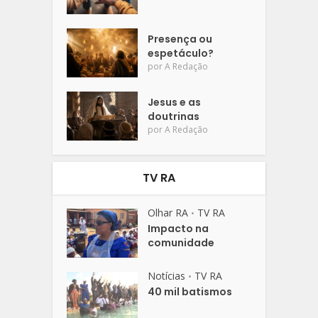
Presença ou
espetáculo?
por
A Redação
Jesus e as
doutrinas
por
A Redação
TV RA
Olhar RA
TV RA
•
Impacto na
comunidade
Notícias
TV RA
•
40 mil batismos