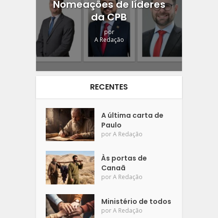
Nomeações de líderes
da CPB
por
A Redação
RECENTES
A última carta de
Paulo
por
A Redação
Às portas de
Canaã
por
A Redação
Ministério de todos
por
A Redação