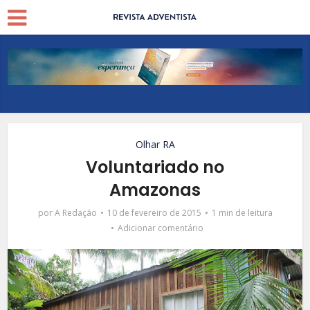
Olhar RA
Voluntariado no
Amazonas
por
A Redação
10 de fevereiro de 2015
1 min de leitura
Adicionar comentário