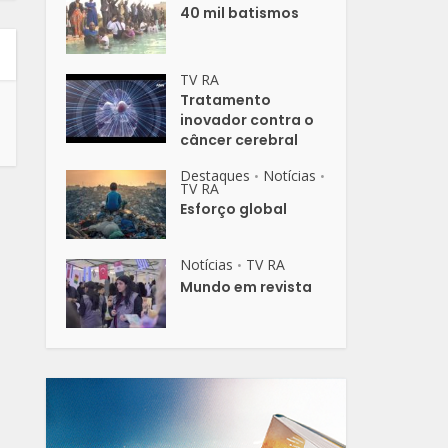
40 mil batismos
TV RA
Tratamento
inovador contra o
câncer cerebral
Destaques
Notícias
•
•
TV RA
Esforço global
Notícias
TV RA
•
Mundo em revista