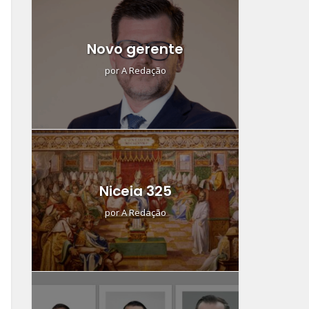
Novo gerente
por
A Redação
Niceia 325
por
A Redação