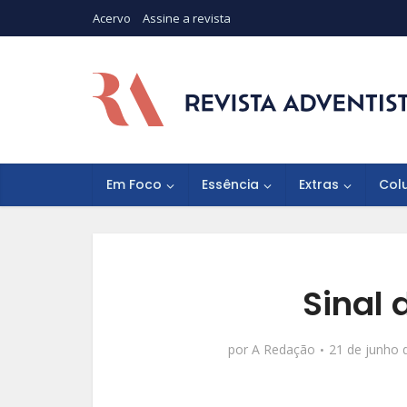
Acervo
Assine a revista
Em Foco
Essência
Extras
Col
Sinal
por
A Redação
21 de junho 