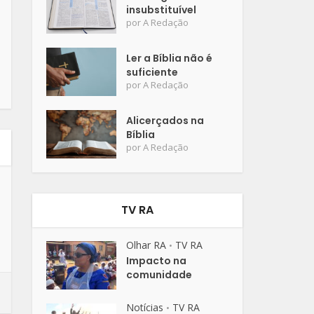
insubstituível
por
A Redação
Ler a Bíblia não é
suficiente
por
A Redação
Alicerçados na
Bíblia
por
A Redação
TV RA
Olhar RA
TV RA
•
Impacto na
comunidade
Notícias
TV RA
•