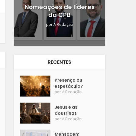
Nomeações de líderes
da CPB
por
A Redação
RECENTES
Presença ou
espetáculo?
por
A Redação
Jesus e as
doutrinas
por
A Redação
Mensagem