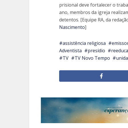
prisional deve fortalecer o trab
ano, membros da igreja realiza
detentos. [Equipe RA, da redaçã
Nascimento
]
assistência religiosa
emisso
Adventista
presídio
reeduc
TV
TV Novo Tempo
unida