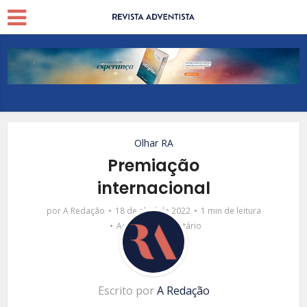
Olhar RA
Premiação
internacional
por
A Redação
18 de abril de 2022
1 min de leitura
Adicionar comentário
Escrito por
A Redação