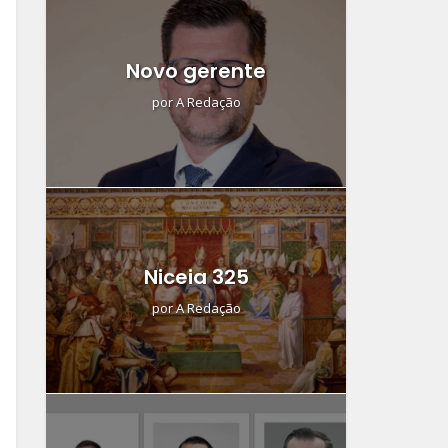
Novo gerente
por
A Redação
Niceia 325
por
A Redação