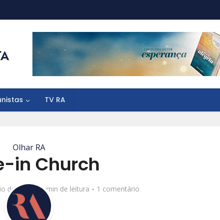
unistas
TV RA
Olhar RA
e-in Church
io de 2020
1 min de leitura
1 comentário