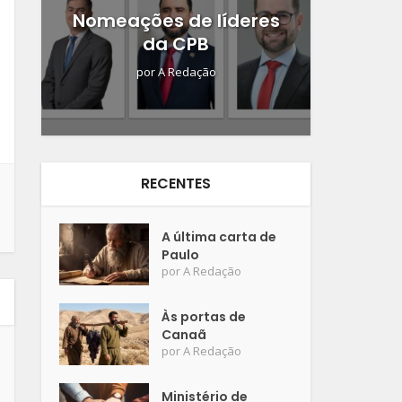
Nomeações de líderes
da CPB
por
A Redação
RECENTES
A última carta de
Paulo
por
A Redação
Às portas de
Canaã
por
A Redação
Ministério de