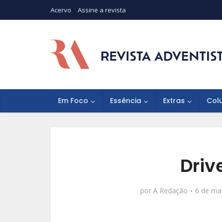
Acervo
Assine a revista
Em Foco
Essência
Extras
Col
Driv
por
A Redação
6 de ma