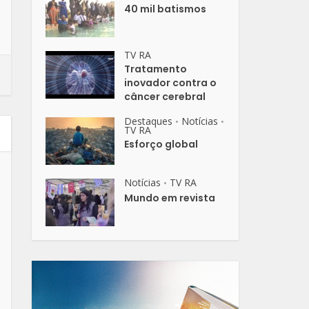
40 mil batismos
TV RA
Tratamento
inovador contra o
câncer cerebral
Destaques
Notícias
•
•
TV RA
Esforço global
Notícias
TV RA
•
Mundo em revista