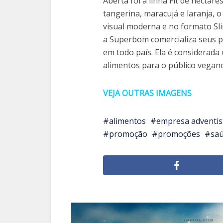
Aberta foi a linha Fit de néctar
tangerina, maracujá e laranja,
visual moderna e no formato Sl
a Superbom comercializa seus p
em todo país. Ela é considerad
alimentos para o público vegano
VEJA OUTRAS IMAGENS
alimentos
empresa adventis
promoção
promoções
sa