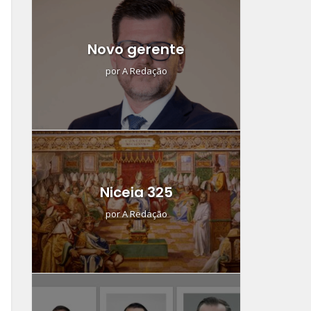
Novo gerente
por
A Redação
Niceia 325
por
A Redação