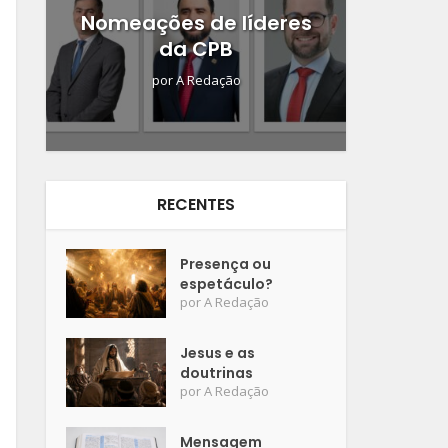
Nomeações de líderes
da CPB
por
A Redação
RECENTES
Presença ou
espetáculo?
por
A Redação
Jesus e as
doutrinas
por
A Redação
Mensagem