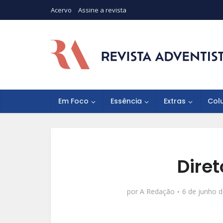
Acervo
Assine a revista
Em Foco
Essência
Extras
Col
Diret
por
A Redação
6 de junho 