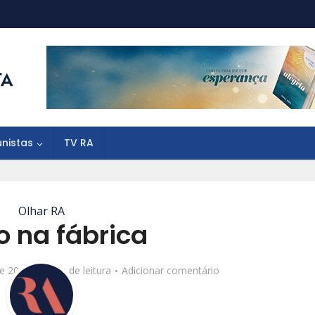
unistas
TV RA
Olhar RA
o na fábrica
de 2016
1 min de leitura
Adicionar comentário