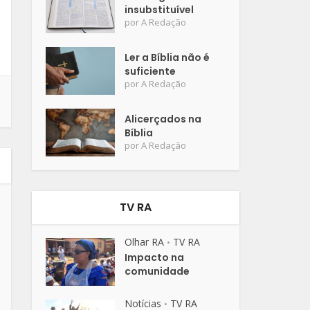
insubstituível
por
A Redação
Ler a Bíblia não é
suficiente
por
A Redação
Alicerçados na
Bíblia
por
A Redação
TV RA
Olhar RA
TV RA
•
Impacto na
comunidade
Notícias
TV RA
•