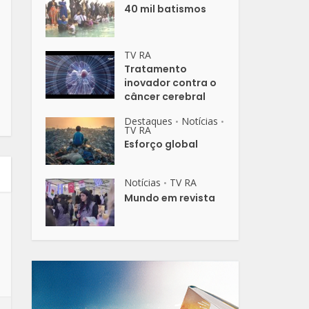
40 mil batismos
TV RA
Tratamento
inovador contra o
câncer cerebral
Destaques
Notícias
•
•
TV RA
Esforço global
Notícias
TV RA
•
Mundo em revista