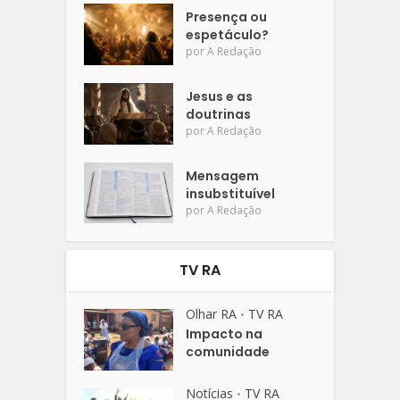
Presença ou
espetáculo?
por
A Redação
Jesus e as
doutrinas
por
A Redação
Mensagem
insubstituível
por
A Redação
TV RA
Olhar RA
TV RA
•
Impacto na
comunidade
Notícias
TV RA
•