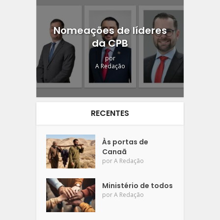
Nomeações de líderes
da CPB
por
A Redação
RECENTES
Às portas de
Canaã
por
A Redação
Ministério de todos
por
A Redação