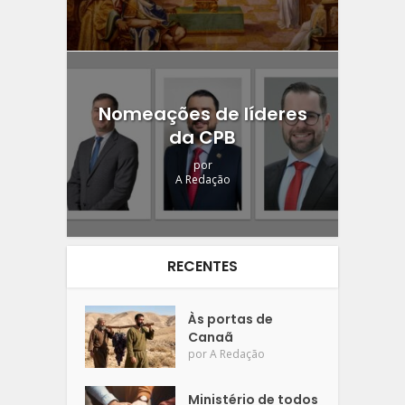
Nomeações de líderes
da CPB
por
A Redação
RECENTES
Às portas de
Canaã
por
A Redação
Ministério de todos