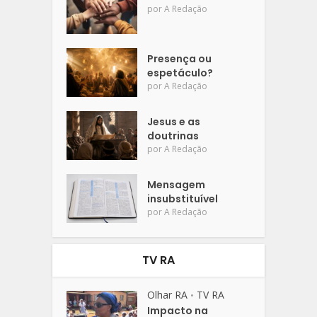
por
A Redação
Presença ou
espetáculo?
por
A Redação
Jesus e as
doutrinas
por
A Redação
Mensagem
insubstituível
por
A Redação
TV RA
Olhar RA
TV RA
•
Impacto na