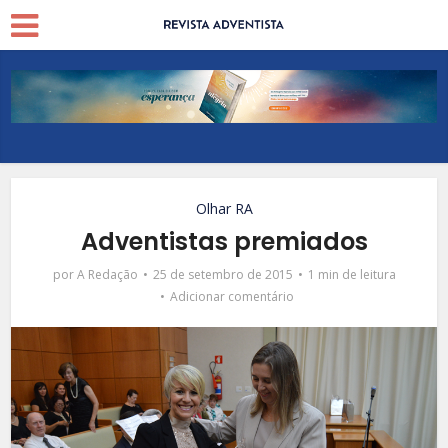
Olhar RA
Adventistas premiados
por
A Redação
25 de setembro de 2015
1 min de leitura
Adicionar comentário