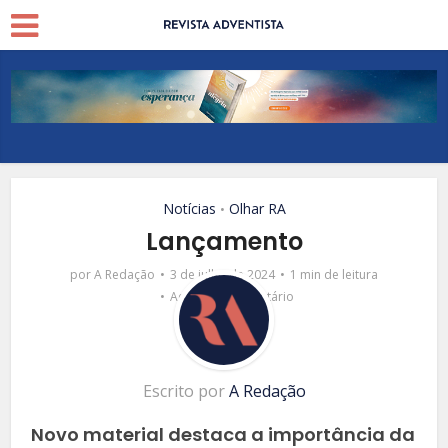
Notícias
Olhar RA
•
Lançamento
por
A Redação
3 de julho de 2024
1 min de leitura
Adicionar comentário
Escrito por
A Redação
Novo material destaca a importância da