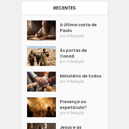
RECENTES
A última carta de
Paulo
por
A Redação
Às portas de
Canaã
por
A Redação
Ministério de todos
por
A Redação
Presença ou
espetáculo?
por
A Redação
Jesus e as