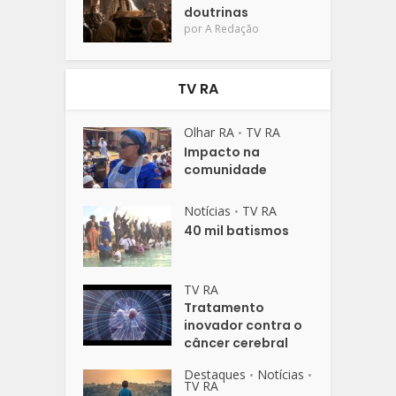
doutrinas
por
A Redação
TV RA
Olhar RA
TV RA
•
Impacto na
comunidade
Notícias
TV RA
•
40 mil batismos
TV RA
Tratamento
inovador contra o
câncer cerebral
Destaques
Notícias
•
•
TV RA