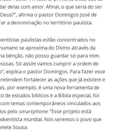
ar delas com amor. Afinal, o que seria do ser
Deus?”, afirma o pastor Domingos José de
erar a denominação no território paulista.
ventistas paulistas estão concentrados no
 humano se aproxima do Divino através da
a bênção, não posso guardar só para mim.
pessoas. Só assim vamos cumprir a ordem de
o”, explica o pastor Domingos. Para fazer esse
pretendem fortalecer as ações que já existem e
ais, por exemplo, é uma nova ferramenta de
co de estudos bíblicos e a Bíblia especial, foi
com temas contemporâneos vinculados aos
dos pelo
smartphone
. “Esse projeto está
a Adventista mundial. Nós seremos o povo que
omete Sousa.