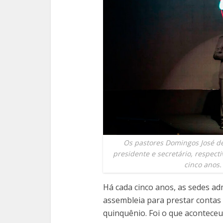
Os pastores Domingos José de
presidente e secretário, respec
cinco anos.
Há cada cinco anos, as sedes ad
assembleia para prestar contas 
quinquênio. Foi o que aconteceu