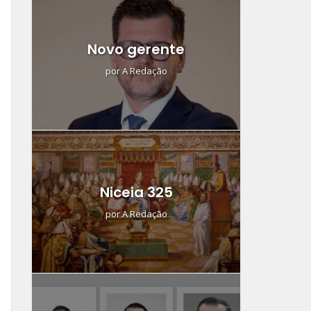
Novo gerente
por
A Redação
Niceia 325
por
A Redação