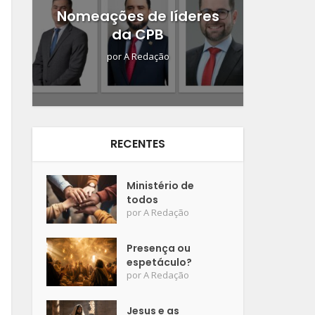
Nomeações de líderes
da CPB
por
A Redação
RECENTES
Ministério de
todos
por
A Redação
Presença ou
espetáculo?
por
A Redação
Jesus e as