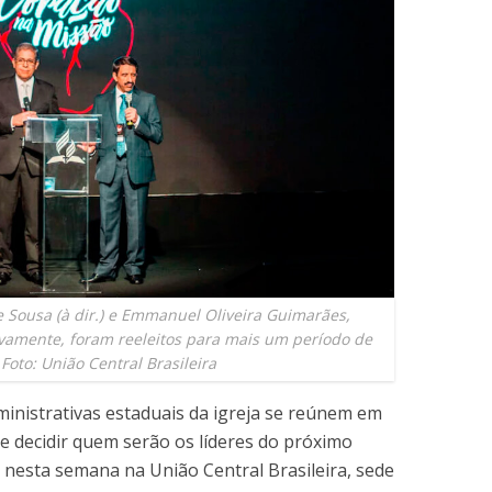
 Sousa (à dir.) e Emmanuel Oliveira Guimarães,
tivamente, foram reeleitos para mais um período de
 Foto: União Central Brasileira
ministrativas estaduais da igreja se reúnem em
e decidir quem serão os líderes do próximo
 nesta semana na União Central Brasileira, sede