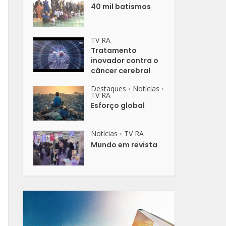
40 mil batismos
TV RA
Tratamento
inovador contra o
câncer cerebral
Destaques
Notícias
•
•
TV RA
Esforço global
Notícias
TV RA
•
Mundo em revista