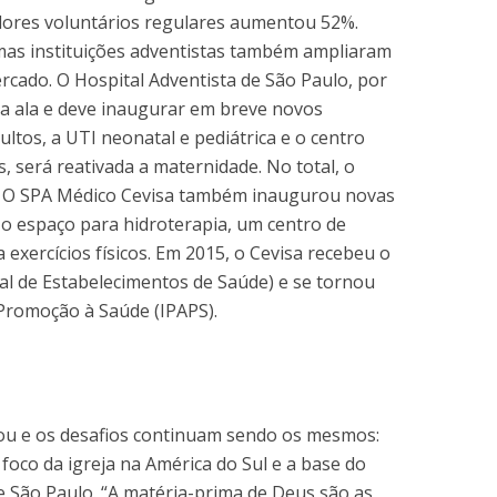
dores voluntários regulares aumentou 52%.
umas instituições adventistas também ampliaram
ercado. O Hospital Adventista de São Paulo, por
a ala e deve inaugurar em breve novos
tos, a UTI neonatal e pediátrica e o centro
 será reativada a maternidade. No total, o
s. O SPA Médico Cevisa também inaugurou novas
 o espaço para hidroterapia, um centro de
 exercícios físicos. Em 2015, o Cevisa recebeu o
al de Estabelecimentos de Saúde) e se tornou
e Promoção à Saúde (IPAPS).
ou e os desafios continuam sendo os mesmos:
 foco da igreja na América do Sul e a base do
e São Paulo. “A matéria-prima de Deus são as