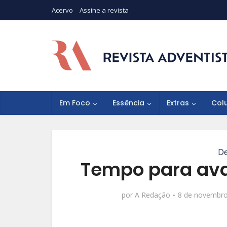
Acervo
Assine a revista
Em Foco
Essência
Extras
Col
De
Tempo para aval
por
A Redação
8 de novembro