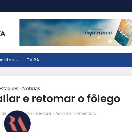
unistas
TV RA
staques
Notícias
•
iar e retomar o fôlego
 de 2018
6 min de leitura
Adicionar comentário