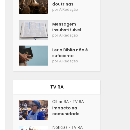
doutrinas
por
A Redação
Mensagem
insubstituível
por
A Redação
Ler a Bíblia não é
suficiente
por
A Redação
TV RA
Olhar RA
TV RA
•
Impacto na
comunidade
Notícias
TV RA
•