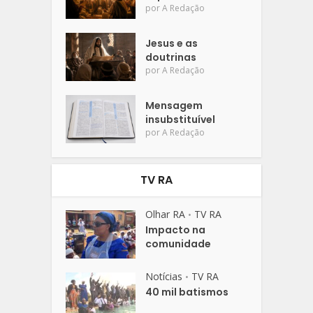
por
A Redação
Jesus e as
doutrinas
por
A Redação
Mensagem
insubstituível
por
A Redação
TV RA
Olhar RA
TV RA
•
Impacto na
comunidade
Notícias
TV RA
•
40 mil batismos