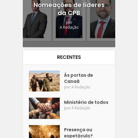
Nomeações de líderes
da CPB
por
A Redação
RECENTES
Às portas de
Canaã
por
A Redação
Ministério de todos
por
A Redação
Presença ou
espetáculo?