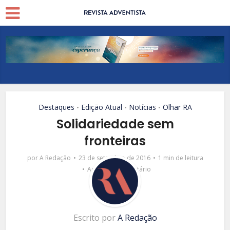
Destaques
Edição Atual
Notícias
Olhar RA
•
•
•
Solidariedade sem
fronteiras
por
A Redação
23 de setembro de 2016
1 min de leitura
Adicionar comentário
Escrito por
A Redação