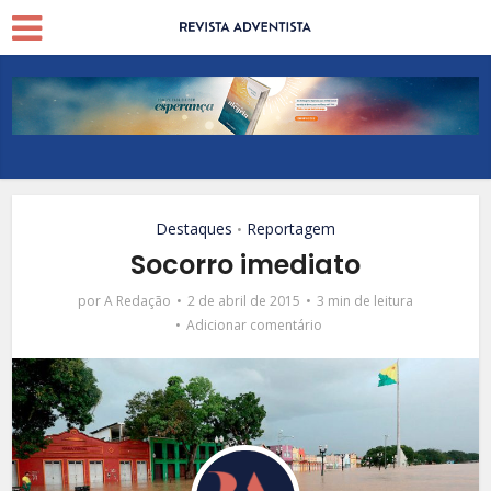
Destaques
Reportagem
•
Socorro imediato
por
A Redação
2 de abril de 2015
3 min de leitura
Adicionar comentário