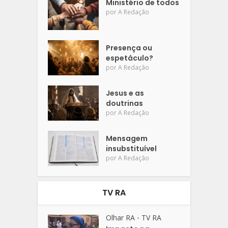
Ministério de todos
por
A Redação
Presença ou
espetáculo?
por
A Redação
Jesus e as
doutrinas
por
A Redação
Mensagem
insubstituível
por
A Redação
TV RA
Olhar RA
TV RA
•