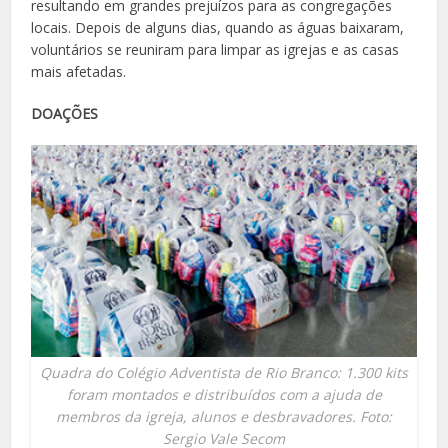
resultando em grandes prejuízos para as congregações
locais. Depois de alguns dias, quando as águas baixaram,
voluntários se reuniram para limpar as igrejas e as casas
mais afetadas.
DOAÇÕES
Quadra do Colégio Adventista de Rio Branco: 1.300 kits
foram montados e distribuídos com a ajuda de
membros da igreja, alunos e desbravadores. Foto:
Sergio Vale Secom