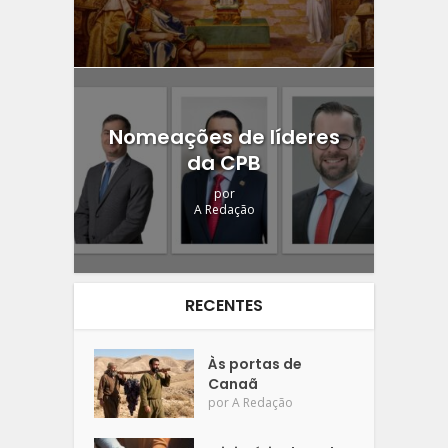
Nomeações de líderes
da CPB
por
A Redação
RECENTES
Às portas de
Canaã
por
A Redação