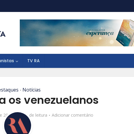
unistas
TV RA
staques
Notícias
•
ra os venezuelanos
de 2018
3 min de leitura
Adicionar comentário