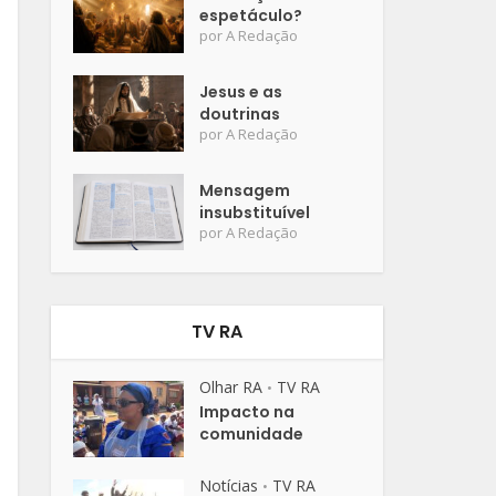
espetáculo?
por
A Redação
Jesus e as
doutrinas
por
A Redação
Mensagem
insubstituível
por
A Redação
TV RA
Olhar RA
TV RA
•
Impacto na
comunidade
Notícias
TV RA
•