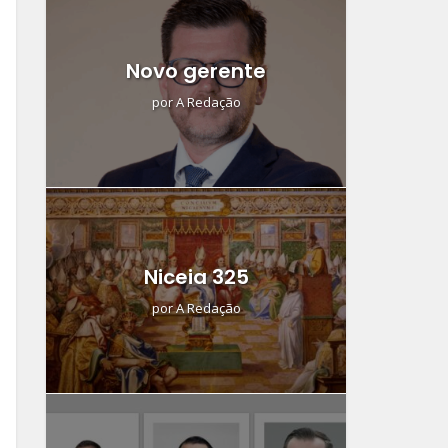
Novo gerente
por
A Redação
Niceia 325
por
A Redação