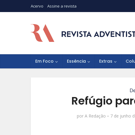
Acervo
Assine a revista
Em Foco
Essência
Extras
Col
De
Refúgio pa
por
A Redação
7 de junho 