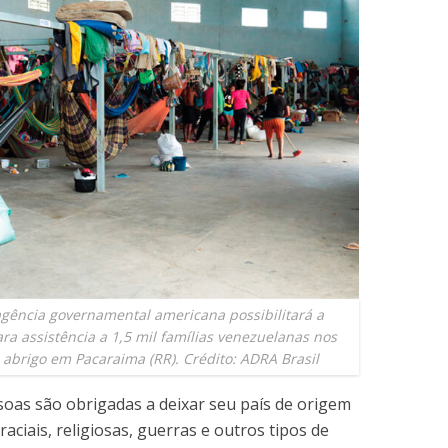
gência governamental americana possibilitará a
ra assistência a 1,5 mil famílias venezuelanas nos
 abrigo em Pacaraima (RR). Crédito: ADRA Brasil
soas são obrigadas a deixar seu país de origem
raciais, religiosas, guerras e outros tipos de