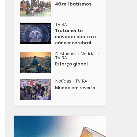
40 mil batismos
TV RA
Tratamento
inovador contra o
câncer cerebral
Destaques
Notícias
•
•
TV RA
Esforço global
Notícias
TV RA
•
Mundo em revista