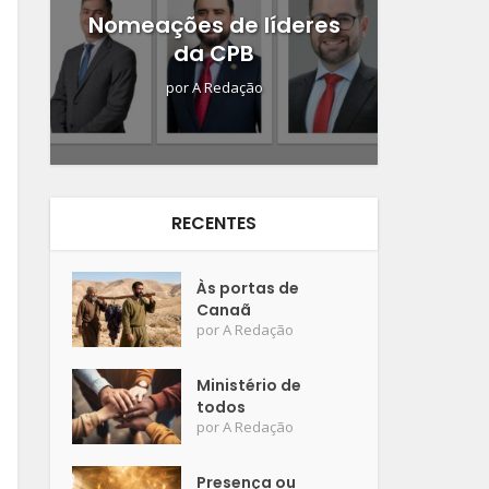
Nomeações de líderes
da CPB
por
A Redação
RECENTES
Às portas de
Canaã
por
A Redação
Ministério de
todos
por
A Redação
Presença ou