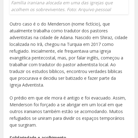
Família iraniana alocada em uma das igrejas que
acolhem os sobreviventes. Foto: Arquivo pessoal
Outro caso é o do Menderson (nome fictício), que
atualmente trabalha como tradutor dos pastores
adventistas na cidade de Adana. Nascido em Shiraz, cidade
localizada no Irã, chegou na Turquia em 2017 como
refugiado. Inicialmente, ele frequentava uma igreja
evangélica pentecostal, mas, por falar inglês, começou a
trabalhar com tradutor do pastor adventista local. Ao
traduzir os estudos bíblicos, encontrou verdades bíblicas
que procurava e decidiu ser batizado e fazer parte da
Igreja Adventista.
O prédio em que ele mora é antigo e foi evacuado. Assim,
Menderson foi forçado a se abrigar em um local em que
outros iranianos também estão se acomodando. Muitos
refugiados se uniram para dividir os espaços temporários
que surgiram.
Solidariedade e acolhimento