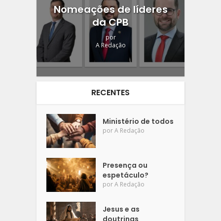
Nomeações de líderes
da CPB
por
A Redação
RECENTES
Ministério de todos
por
A Redação
Presença ou
espetáculo?
por
A Redação
Jesus e as
doutrinas