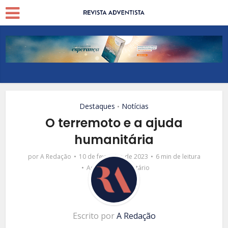
Destaques
Notícias
•
O terremoto e a ajuda
humanitária
por
A Redação
10 de fevereiro de 2023
6 min de leitura
Adicionar comentário
Escrito por
A Redação