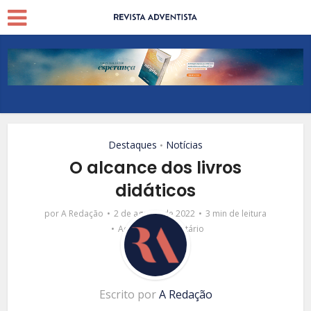
Destaques
Notícias
•
O alcance dos livros
didáticos
por
A Redação
2 de agosto de 2022
3 min de leitura
Adicionar comentário
Escrito por
A Redação