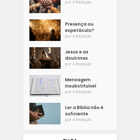
por
A Redação
Presença ou
espetáculo?
por
A Redação
Jesus e as
doutrinas
por
A Redação
Mensagem
insubstituível
por
A Redação
Ler a Bíblia não é
suficiente
por
A Redação