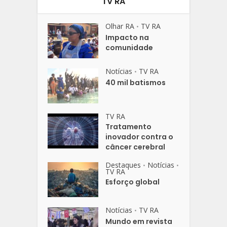
TV RA
Olhar RA
TV RA
•
Impacto na
comunidade
Notícias
TV RA
•
40 mil batismos
TV RA
Tratamento
inovador contra o
câncer cerebral
Destaques
Notícias
•
•
TV RA
Esforço global
Notícias
TV RA
•
Mundo em revista