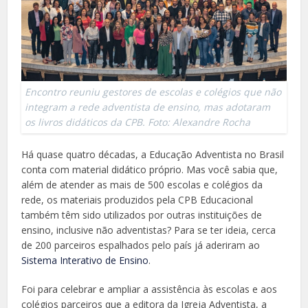
Encontro reuniu gestores de escolas e colégios que não
integram a rede adventista de ensino, mas adotaram
os livros didáticos da CPB. Foto: Alexandre Rocha
Há quase quatro décadas, a Educação Adventista no Brasil
conta com material didático próprio. Mas você sabia que,
além de atender as mais de 500 escolas e colégios da
rede, os materiais produzidos pela CPB Educacional
também têm sido utilizados por outras instituições de
ensino, inclusive não adventistas? Para se ter ideia, cerca
de 200 parceiros espalhados pelo país já aderiram ao
Sistema Interativo de Ensino
.
Foi para celebrar e ampliar a assistência às escolas e aos
colégios parceiros que a editora da Igreja Adventista, a