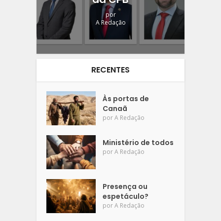
por
A Redação
RECENTES
Às portas de
Canaã
por
A Redação
Ministério de todos
por
A Redação
Presença ou
espetáculo?
por
A Redação