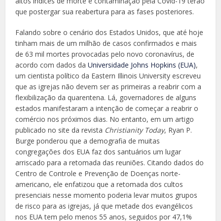
altos índices de morte e contaminação pela Covid-19 terão
que postergar sua reabertura para as fases posteriores.
Falando sobre o cenário dos Estados Unidos, que até hoje
tinham mais de um milhão de casos confirmados e mais
de 63 mil mortes provocadas pelo novo coronavírus, de
acordo com dados da
Universidade Johns Hopkins (EUA)
,
um cientista político da Eastern Illinois University escreveu
que as igrejas não devem ser as primeiras a reabrir com a
flexibilização da quarentena. Lá, governadores de alguns
estados manifestaram a intenção de começar a reabrir o
comércio nos próximos dias. No entanto, em um artigo
publicado no site da revista
Christianity Today
, Ryan P.
Burge ponderou que a demografia de muitas
congregações dos EUA faz dos santuários um lugar
arriscado para a retomada das reuniões. Citando dados do
Centro de Controle e Prevenção de Doenças norte-
americano, ele enfatizou que a retomada dos cultos
presenciais nesse momento poderia levar muitos grupos
de risco para as igrejas, já que metade dos evangélicos
nos EUA tem pelo menos 55 anos, seguidos por 47,1%