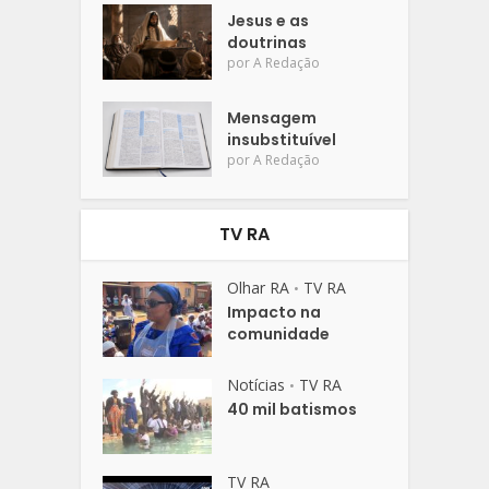
Jesus e as
doutrinas
por
A Redação
Mensagem
insubstituível
por
A Redação
TV RA
Olhar RA
TV RA
•
Impacto na
comunidade
Notícias
TV RA
•
40 mil batismos
TV RA