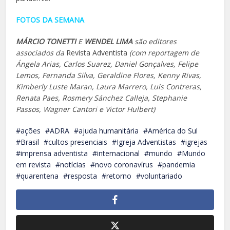
FOTOS DA SEMANA
MÁRCIO TONETTI
E
WENDEL LIMA
são editores
associados da
Revista Adventista
(com reportagem de
Ángela Arias, Carlos Suarez, Daniel Gonçalves, Felipe
Lemos, Fernanda Silva, Geraldine Flores, Kenny Rivas,
Kimberly Luste Maran, Laura Marrero, Luis Contreras,
Renata Paes, Rosmery Sánchez Calleja, Stephanie
Passos, Wagner Cantori e Victor Hulbert)
ações
ADRA
ajuda humanitária
América do Sul
Brasil
cultos presenciais
Igreja Adventistas
igrejas
imprensa adventista
internacional
mundo
Mundo
em revista
notícias
novo coronavírus
pandemia
quarentena
resposta
retorno
voluntariado