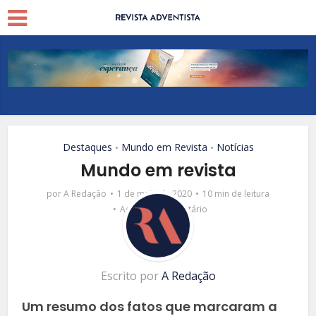
Destaques
Mundo em Revista
Notícias
•
•
Mundo em revista
por
A Redação
1 de maio de 2020
10 min de leitura
Adicionar comentário
Escrito por
A Redação
Um resumo dos fatos que marcaram a