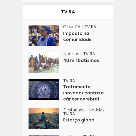
TV RA
Olhar RA
TV RA
•
Impacto na
comunidade
Notícias
TV RA
•
40 mil batismos
TV RA
Tratamento
inovador contra o
câncer cerebral
Destaques
Notícias
•
•
TV RA
Esforço global