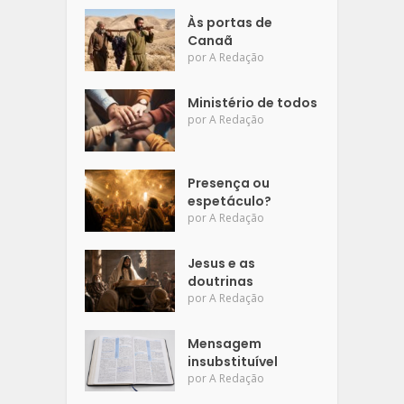
Às portas de
Canaã
por
A Redação
Ministério de todos
por
A Redação
Presença ou
espetáculo?
por
A Redação
Jesus e as
doutrinas
por
A Redação
Mensagem
insubstituível
por
A Redação