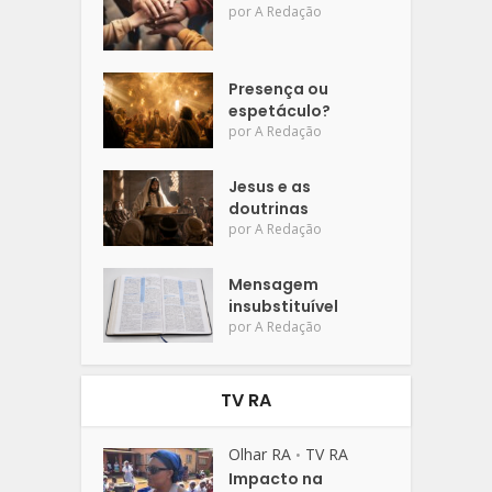
por
A Redação
Presença ou
espetáculo?
por
A Redação
Jesus e as
doutrinas
por
A Redação
Mensagem
insubstituível
por
A Redação
TV RA
Olhar RA
TV RA
•
Impacto na