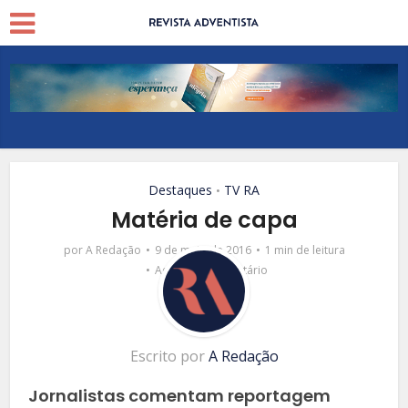
Destaques
TV RA
•
Matéria de capa
por
A Redação
9 de maio de 2016
1 min de leitura
Adicionar comentário
Escrito por
A Redação
Jornalistas comentam reportagem