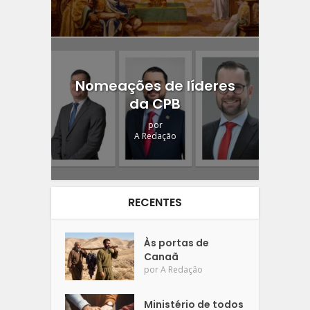
Nomeações de líderes
da CPB
por
A Redação
RECENTES
Às portas de
Canaã
por
A Redação
Ministério de todos