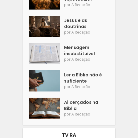
por
A Redação
Jesus e as
doutrinas
por
A Redação
Mensagem
insubstituível
por
A Redação
Ler a Bíblia não é
suficiente
por
A Redação
Alicerçados na
Bíblia
por
A Redação
TV RA