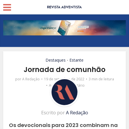
Destaques
Estante
•
Jornada de comunhão
por
A Redação
19 de setembro de 2022
3 min de leitura
Adicionar comentário
Escrito por
A Redação
Os devocionais para 2023 combinam na