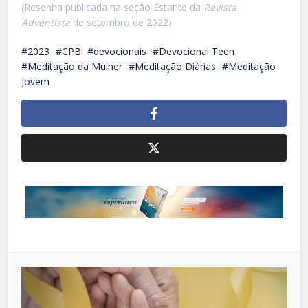
(Resenha publicada na seção Estante da
Revista
Adventista
de setembro de 2022)
2023
CPB
devocionais
Devocional Teen
Meditação da Mulher
Meditação Diárias
Meditação
Jovem