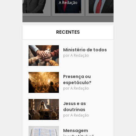
A Redação
RECENTES
Ministério de todos
por
A Redação
Presença ou
espetáculo?
por
A Redação
Jesus e as
doutrinas
por
A Redação
Mensagem