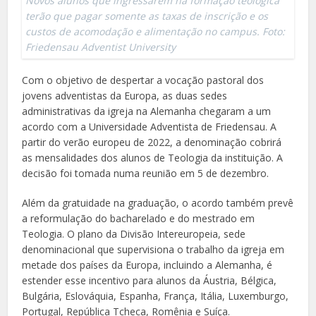
Novos alunos que ingressarem na formação teológica
terão que pagar somente as taxas de inscrição e os
custos de acomodação e alimentação no campus. Foto:
Friedensau Adventist University
Com o objetivo de despertar a vocação pastoral dos
jovens adventistas da Europa, as duas sedes
administrativas da igreja na Alemanha chegaram a um
acordo com a Universidade Adventista de Friedensau. A
partir do verão europeu de 2022, a denominação cobrirá
as mensalidades dos alunos de Teologia da instituição. A
decisão foi tomada numa reunião em 5 de dezembro.
Além da gratuidade na graduação, o acordo também prevê
a reformulação do bacharelado e do mestrado em
Teologia. O plano da Divisão Intereuropeia, sede
denominacional que supervisiona o trabalho da igreja em
metade dos países da Europa, incluindo a Alemanha, é
estender esse incentivo para alunos da Áustria, Bélgica,
Bulgária, Eslováquia, Espanha, França, Itália, Luxemburgo,
Portugal, República Tcheca, Romênia e Suíça.