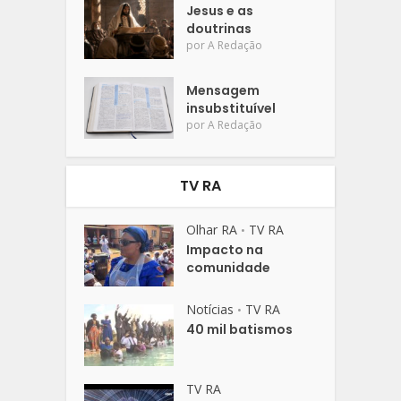
Jesus e as
doutrinas
por
A Redação
Mensagem
insubstituível
por
A Redação
TV RA
Olhar RA
TV RA
•
Impacto na
comunidade
Notícias
TV RA
•
40 mil batismos
TV RA