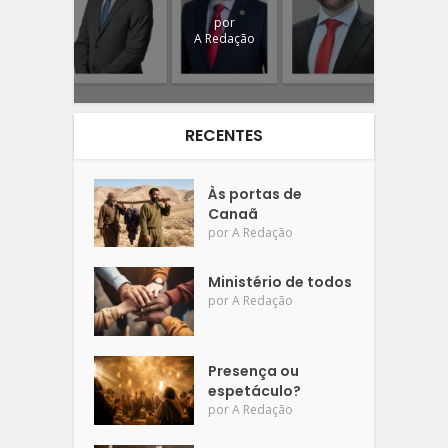
por
A Redação
RECENTES
Às portas de
Canaã
por
A Redação
Ministério de todos
por
A Redação
Presença ou
espetáculo?
por
A Redação