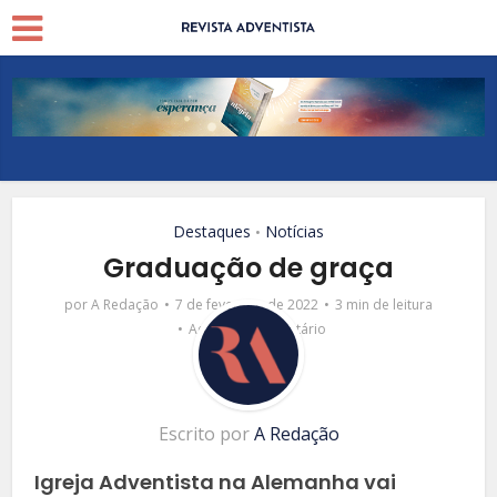
Destaques
Notícias
•
Graduação de graça
por
A Redação
7 de fevereiro de 2022
3 min de leitura
Adicionar comentário
Escrito por
A Redação
Igreja Adventista na Alemanha vai