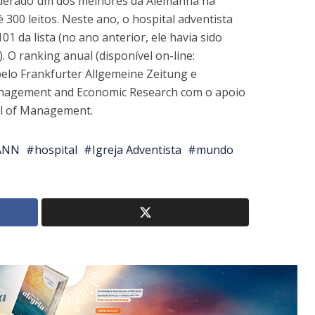
siderado um dos melhores da Alemanha na
é 300 leitos. Neste ano, o hospital adventista
01 da lista (no ano anterior, ele havia sido
). O ranking anual (disponível on-line:
pelo Frankfurter Allgemeine Zeitung e
Management and Economic Research com o apoio
hool of Management.
 ANN
hospital
Igreja Adventista
mundo