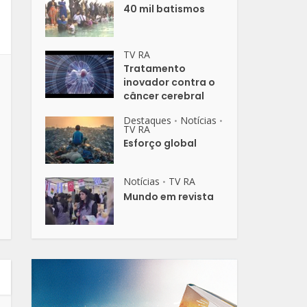
40 mil batismos
TV RA
Tratamento
inovador contra o
câncer cerebral
Destaques
Notícias
•
•
TV RA
Esforço global
Notícias
TV RA
•
Mundo em revista