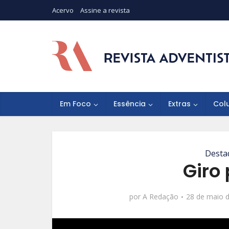
Acervo
Assine a revista
Em Foco
Essência
Extras
Col
Desta
Giro
por
A Redação
28 de maio 