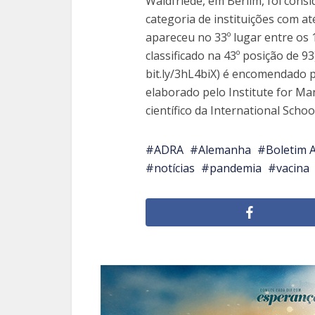
Waldfriede, em Berlim, foi con
categoria de instituições com at
apareceu no 33º lugar entre os 1
classificado na 43º posição de 93
bit.ly/3hL4biX) é encomendado 
elaborado pelo Institute for 
científico da International Sc
ADRA
Alemanha
Boletim
notícias
pandemia
vacina