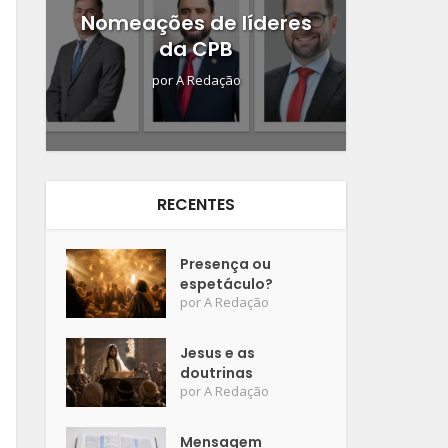
Nomeações de líderes
da CPB
por
A Redação
RECENTES
Presença ou
espetáculo?
por
A Redação
Jesus e as
doutrinas
por
A Redação
Mensagem