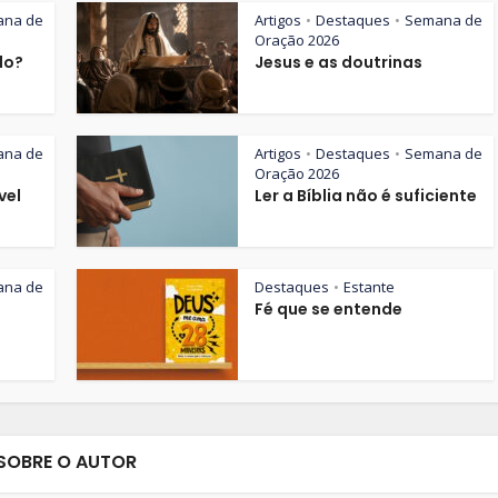
ana de
Artigos
Destaques
Semana de
•
•
Oração 2026
lo?
Jesus e as doutrinas
ana de
Artigos
Destaques
Semana de
•
•
Oração 2026
vel
Ler a Bíblia não é suficiente
ana de
Destaques
Estante
•
Fé que se entende
SOBRE O AUTOR