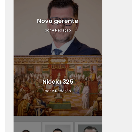
Novo gerente
por
A Redação
Niceia 325
por
A Redação