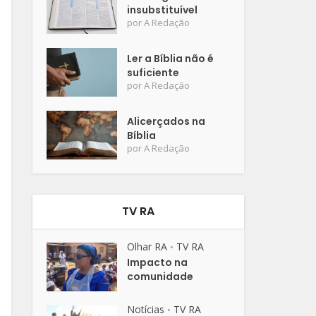
insubstituível
por
A Redação
Ler a Bíblia não é
suficiente
por
A Redação
Alicerçados na
Bíblia
por
A Redação
TV RA
Olhar RA
TV RA
•
Impacto na
comunidade
Notícias
TV RA
•