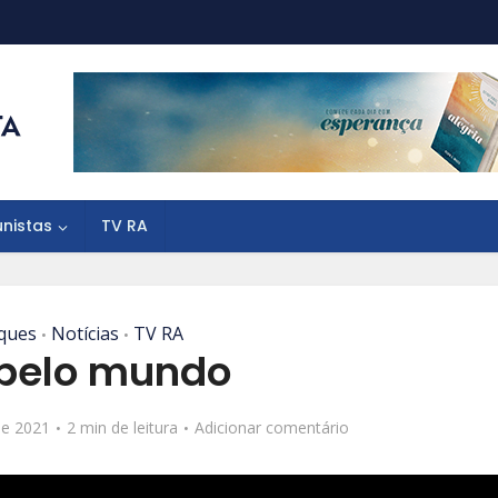
unistas
TV RA
ques
Notícias
TV RA
•
•
 pelo mundo
de 2021
2 min de leitura
Adicionar comentário