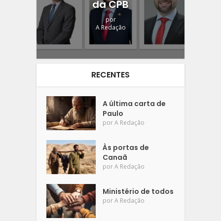
da CPB
por
A Redação
RECENTES
A última carta de
Paulo
por
A Redação
Às portas de
Canaã
por
A Redação
Ministério de todos
por
A Redação