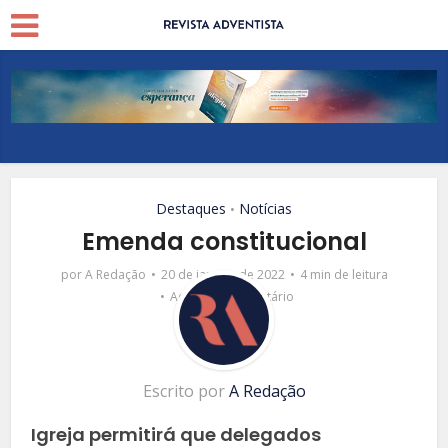
Destaques
Notícias
•
Emenda constitucional
por
A Redação
20 de janeiro de 2022
4 min de leitura
Adicionar comentário
Escrito por
A Redação
Igreja permitirá que delegados