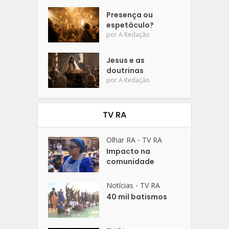
Presença ou
espetáculo?
por
A Redação
Jesus e as
doutrinas
por
A Redação
TV RA
Olhar RA
TV RA
•
Impacto na
comunidade
Notícias
TV RA
•
40 mil batismos