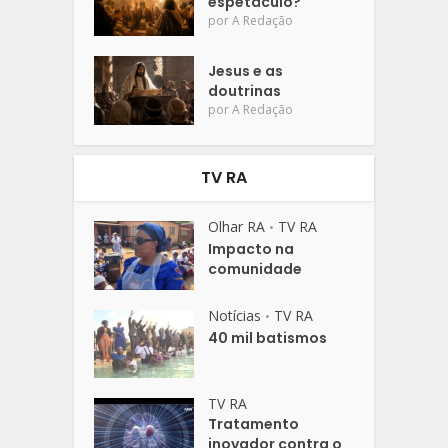
espetáculo?
por
A Redação
Jesus e as
doutrinas
por
A Redação
TV RA
Olhar RA
TV RA
•
Impacto na
comunidade
Notícias
TV RA
•
40 mil batismos
TV RA
Tratamento
inovador contra o