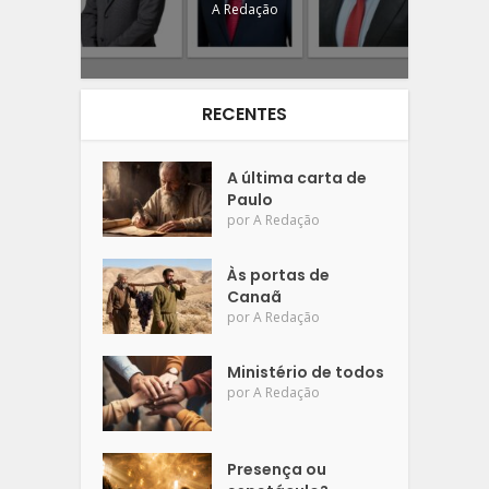
A Redação
RECENTES
A última carta de
Paulo
por
A Redação
Às portas de
Canaã
por
A Redação
Ministério de todos
por
A Redação
Presença ou