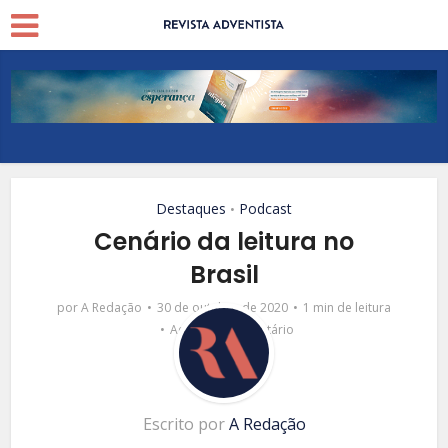
Destaques
Podcast
•
Cenário da leitura no
Brasil
por
A Redação
30 de outubro de 2020
1 min de leitura
Adicionar comentário
Escrito por
A Redação