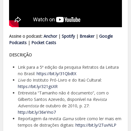
Assine o podcast:
Anchor
|
Spotify
|
Breaker
|
Google
Podcasts
|
Pocket Casts
DESCRIÇÃO
Link para a 5ª edição da pesquisa Retratos da Leitura
no Brasil:
https://bit.ly/31QbdtX
Live
do Instituto Pró-Livro e do Itaú Cultural:
https://bit.ly/321gsXR
Entrevista “Tamanho não é documento”, com o
Gilberto Santos Azevedo, disponível na
Revista
Adventista
de outubro de 2010, p. 27:
http://bit.ly/36eYno7
Reportagem da revista
Gama
sobre como ler mais em
tempos de distrações digitais:
https://bit.ly/2TuvNLP