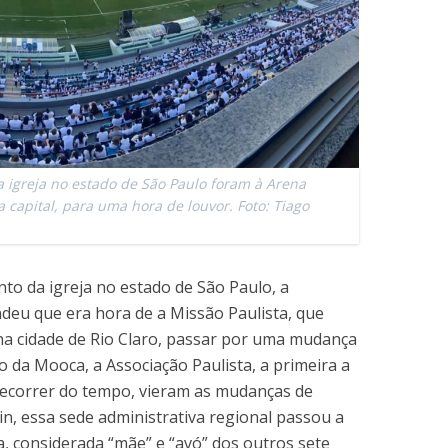
igreja no estado de São Paulo foram à Arena
 capital, para uma hora de louvor. Foto: Tiago
to da igreja no estado de São Paulo, a
deu que era hora de a Missão Paulista, que
na cidade de Rio Claro, passar por uma mudança
o da Mooca, a Associação Paulista, a primeira a
 decorrer do tempo, vieram as mudanças de
in, essa sede administrativa regional passou a
, considerada “mãe” e “avó” dos outros sete