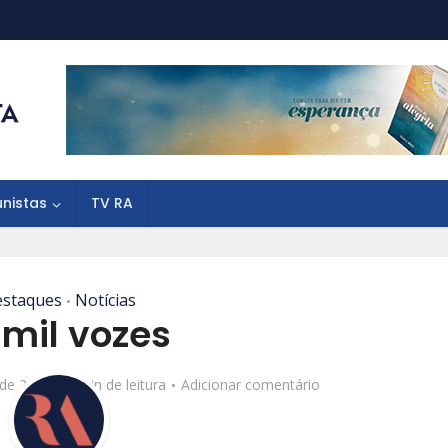
unistas
TV RA
staques
Notícias
•
 mil vozes
 de 2022
4 min de leitura
Adicionar comentário