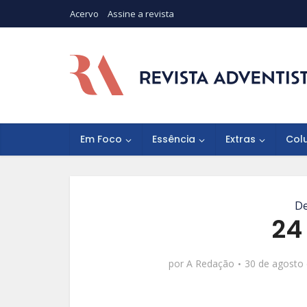
Acervo
Assine a revista
Em Foco
Essência
Extras
Col
De
24
por
A Redação
30 de agosto