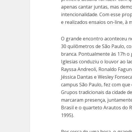
apenas cantar juntas, mas demo
intencionalidade. Com esse pro
e realizados ensaios on-line, à 
O grande encontro aconteceu no 
30 quilômetros de São Paulo, c
branca. Pontualmente às 17h o g
Iglesias conduziu o louvor ao l
Rayssa Andreoli, Ronaldo Fagun
Jéssica Dantas e Wesley Fonseca
campus São Paulo, fez com que 
Grupos tradicionais da cidade d
marcaram presença, juntamente 
Brasil e o quarteto Arautos do R
1995).
Por cerca de uma hora, o gran