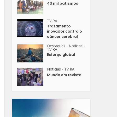
40 mil batismos
TV RA
Tratamento
inovador contra o
câncer cerebral
Destaques
Notícias
•
•
TV RA
Esforço global
Notícias
TV RA
•
Mundo em revista