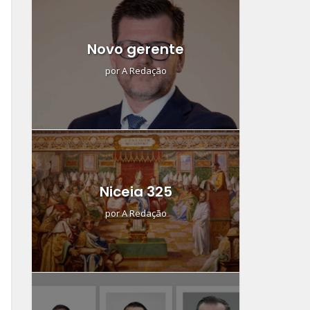
Novo gerente
por
A Redação
Niceia 325
por
A Redação