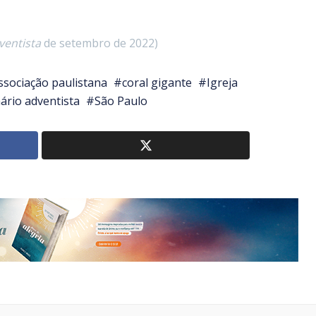
ventista
de setembro de 2022)
ssociação paulistana
coral gigante
Igreja
ário adventista
São Paulo