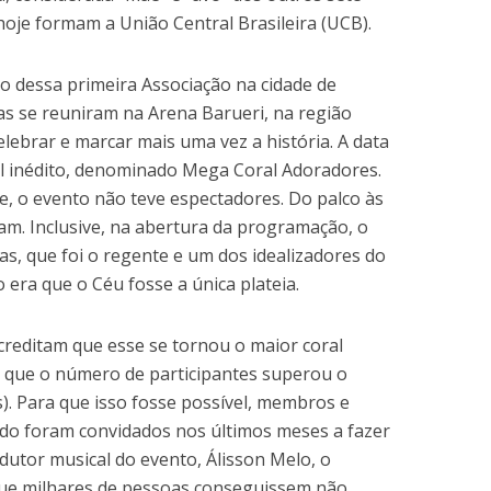
 hoje formam a União Central Brasileira (UCB).
o dessa primeira Associação na cidade de
as se reuniram na Arena Barueri, na região
elebrar e marcar mais uma vez a história. A data
 inédito, denominado Mega Coral Adoradores.
e, o evento não teve espectadores. Do palco às
am. Inclusive, na abertura da programação, o
as, que foi o regente e um dos idealizadores do
o era que o Céu fosse a única plateia.
acreditam que esse se tornou o maior coral
 que o número de participantes superou o
s). Para que isso fosse possível, membros e
ado foram convidados nos últimos meses a fazer
utor musical do evento, Álisson Melo, o
 que milhares de pessoas conseguissem não