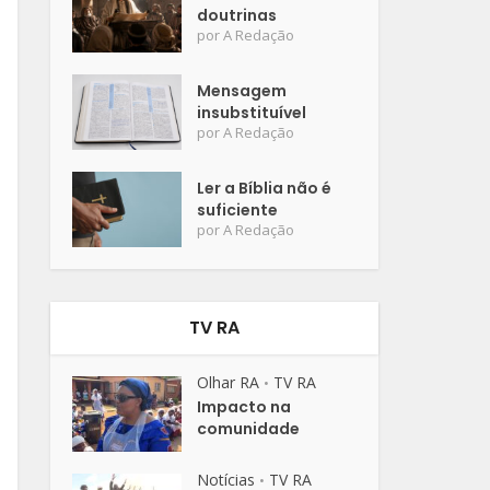
doutrinas
por
A Redação
Mensagem
insubstituível
por
A Redação
Ler a Bíblia não é
suficiente
por
A Redação
TV RA
Olhar RA
TV RA
•
Impacto na
comunidade
Notícias
TV RA
•