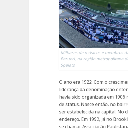
Milhares de músicos e membros da 
Barueri, na região metropolitana da
Spalato
O ano era 1922. Com o crescimen
liderança da denominação enten
havia sido organizada em 1906 
de status. Nasce então, no bairr
ser estabelecida na capital. No
endereço. Em 1992, já no Brookl
se chamar Associação Paulistana