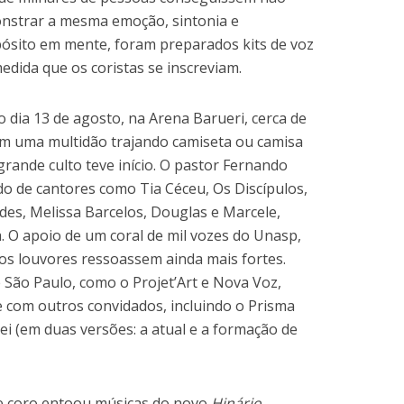
nstrar a mesma emoção, sintonia e
pósito em mente, foram preparados kits de voz
medida que os coristas se inscreviam.
dia 13 de agosto, na Arena Barueri, cerca de
om uma multidão trajando camiseta ou camisa
rande culto teve início. O pastor Fernando
ado de cantores como Tia Céceu, Os Discípulos,
des, Melissa Barcelos, Douglas e Marcele,
. O apoio de um coral de mil vozes do Unasp,
os louvores ressoassem ainda mais fortes.
e São Paulo, como o Projet’Art e Nova Voz,
com outros convidados, incluindo o Prisma
ei (em duas versões: a atual e a formação de
de coro entoou músicas do novo
Hinário