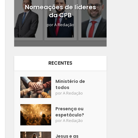
Nomeações de líderes
da CPB
por
A Redação
RECENTES
Ministério de
todos
por
A Redação
Presença ou
espetáculo?
por
A Redação
Jesus e as