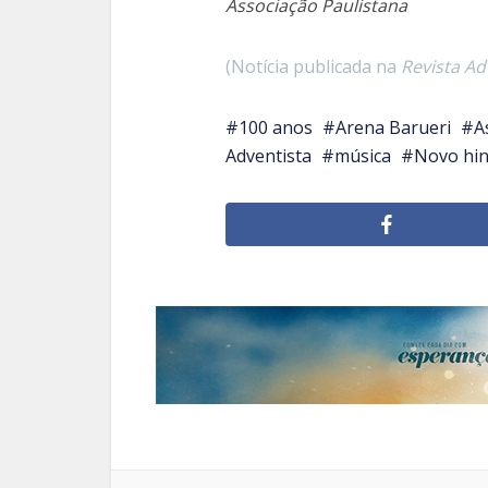
Associação Paulistana
(Notícia publicada na
Revista Ad
100 anos
Arena Barueri
A
Adventista
música
Novo hin