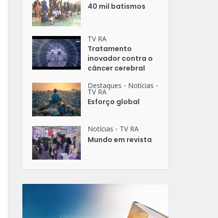
40 mil batismos
TV RA
Tratamento
inovador contra o
câncer cerebral
Destaques
Notícias
•
•
TV RA
Esforço global
Notícias
TV RA
•
Mundo em revista