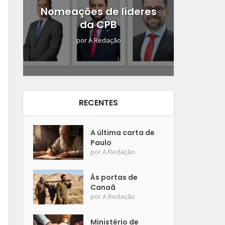
Nomeações de líderes
da CPB
por
A Redação
RECENTES
A última carta de
Paulo
por
A Redação
Às portas de
Canaã
por
A Redação
Ministério de