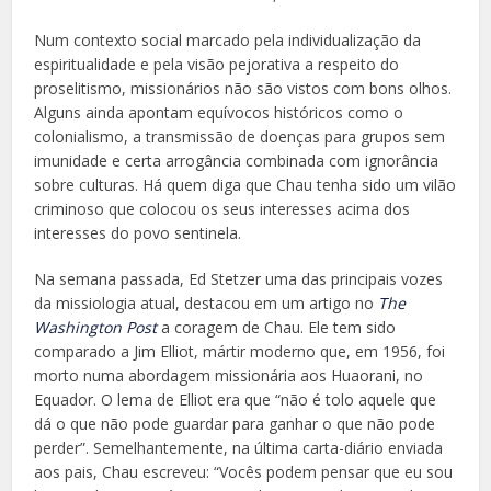
Num contexto social marcado pela individualização da
espiritualidade e pela visão pejorativa a respeito do
proselitismo, missionários não são vistos com bons olhos.
Alguns ainda apontam equívocos históricos como o
colonialismo, a transmissão de doenças para grupos sem
imunidade e certa arrogância combinada com ignorância
sobre culturas. Há quem diga que Chau tenha sido um vilão
criminoso que colocou os seus interesses acima dos
interesses do povo sentinela.
Na semana passada, Ed Stetzer uma das principais vozes
da missiologia atual, destacou em um artigo no
The
Washington Post
a coragem de Chau. Ele tem sido
comparado a Jim Elliot, mártir moderno que, em 1956, foi
morto numa abordagem missionária aos Huaorani, no
Equador. O lema de Elliot era que “não é tolo aquele que
dá o que não pode guardar para ganhar o que não pode
perder”. Semelhantemente, na última carta-diário enviada
aos pais, Chau escreveu: “Vocês podem pensar que eu sou