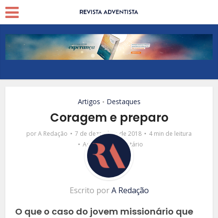
Artigos
Destaques
•
Coragem e preparo
por
A Redação
7 de dezembro de 2018
4 min de leitura
Adicionar comentário
Escrito por
A Redação
O que o caso do jovem missionário que