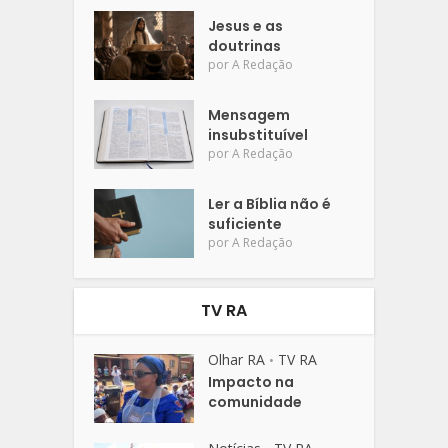
Jesus e as
doutrinas
por
A Redação
Mensagem
insubstituível
por
A Redação
Ler a Bíblia não é
suficiente
por
A Redação
TV RA
Olhar RA
TV RA
•
Impacto na
comunidade