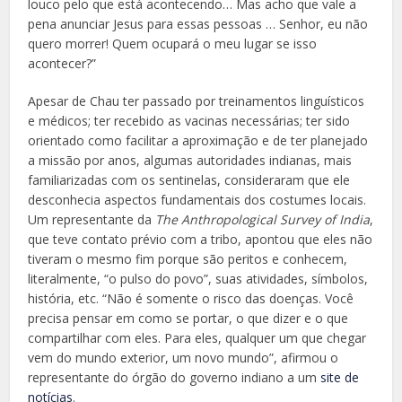
louco pelo que está acontecendo… Mas acho que vale a
pena anunciar Jesus para essas pessoas … Senhor, eu não
quero morrer! Quem ocupará o meu lugar se isso
acontecer?”
Apesar de Chau ter passado por treinamentos linguísticos
e médicos; ter recebido as vacinas necessárias; ter sido
orientado como facilitar a aproximação e de ter planejado
a missão por anos, algumas autoridades indianas, mais
familiarizadas com os sentinelas, consideraram que ele
desconhecia aspectos fundamentais dos costumes locais.
Um representante da
The Anthropological Survey of India
,
que teve contato prévio com a tribo, apontou que eles não
tiveram o mesmo fim porque são peritos e conhecem,
literalmente, “o pulso do povo”, suas atividades, símbolos,
história, etc. “Não é somente o risco das doenças. Você
precisa pensar em como se portar, o que dizer e o que
compartilhar com eles. Para eles, qualquer um que chegar
vem do mundo exterior, um novo mundo”, afirmou o
representante do órgão do governo indiano a um
site de
notícias
.