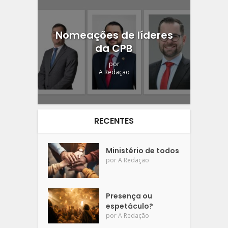
Nomeações de líderes
da CPB
por
A Redação
RECENTES
Ministério de todos
por
A Redação
Presença ou
espetáculo?
por
A Redação