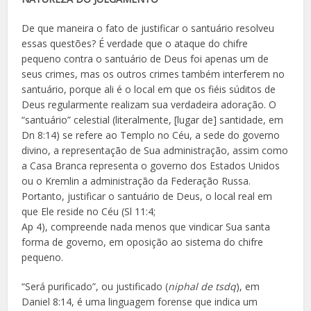
De que maneira o fato de justificar o santuário resolveu
essas questões? É verdade que o ataque do chifre
pequeno contra o santuário de Deus foi apenas um de
seus crimes, mas os outros crimes também interferem no
santuário, porque ali é o local em que os fiéis súditos de
Deus regularmente realizam sua verdadeira adoração. O
“santuário” celestial (literalmente, [lugar de] santidade, em
Dn 8:14) se refere ao Templo no Céu, a sede do governo
divino, a representação de Sua administração, assim como
a Casa Branca representa o governo dos Estados Unidos
ou o Kremlin a administração da Federação Russa.
Portanto, justificar o santuário de Deus, o local real em
que Ele reside no Céu (Sl 11:4;
Ap 4), compreende nada menos que vindicar Sua santa
forma de governo, em oposição ao sistema do chifre
pequeno.
“Será purificado”, ou justificado (
niphal de tsdq
), em
Daniel 8:14, é uma linguagem forense que indica um