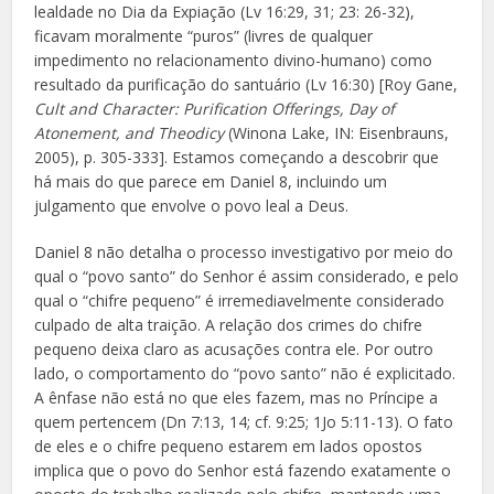
lealdade no Dia da Expiação (Lv 16:29, 31; 23: 26-32),
ficavam moralmente “puros” (livres de qualquer
impedimento no relacionamento divino-humano) como
resultado da purificação do santuário (Lv 16:30) [Roy Gane,
Cult and Character: Purification Offerings, Day of
Atonement, and Theodicy
(Winona Lake, IN: Eisenbrauns,
2005), p. 305-333]. Estamos começando a descobrir que
há mais do que parece em Daniel 8, incluindo um
julgamento que envolve o povo leal a Deus.
Daniel 8 não detalha o processo investigativo por meio do
qual o “povo santo” do Senhor é assim considerado, e pelo
qual o “chifre pequeno” é irremediavelmente considerado
culpado de alta traição. A relação dos crimes do chifre
pequeno deixa claro as acusações contra ele. Por outro
lado, o comportamento do “povo santo” não é explicitado.
A ênfase não está no que eles fazem, mas no Príncipe a
quem pertencem (Dn 7:13, 14; cf. 9:25; 1Jo 5:11-13). O fato
de eles e o chifre pequeno estarem em lados opostos
implica que o povo do Senhor está fazendo exatamente o