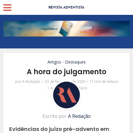
Artigos
Destaques
•
A hora do julgamento
por
A Redação
23 de fevereiro de 2020
11 min de leitura
Adicionar comentário
Escrito por
A Redação
Evidências do juízo pré-advento em