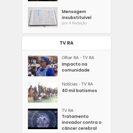
Mensagem
insubstituível
por
A Redação
TV RA
Olhar RA
TV RA
•
Impacto na
comunidade
Notícias
TV RA
•
40 mil batismos
TV RA
Tratamento
inovador contra o
câncer cerebral