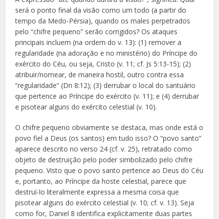
será o ponto final da visão como um todo (a partir do
tempo da Medo-Pérsia), quando os males perpetrados
pelo “chifre pequeno” serão corrigidos? Os ataques
principais incluem (na ordem do v. 13): (1) remover a
regularidade (na adoração e no ministério) do Príncipe do
exército do Céu, ou seja, Cristo (v. 11; cf. Js 5:13-15); (2)
atribuir/nomear, de maneira hostil, outro contra essa
“regularidade” (Dn 8:12); (3) derrubar o local do santuário
que pertence ao Príncipe do exército (v. 11); e (4) derrubar
e pisotear alguns do exército celestial (v. 10).
O chifre pequeno obviamente se destaca, mas onde está o
povo fiel a Deus (os santos) em tudo isso? O “povo santo”
aparece descrito no verso 24 (cf. v. 25), retratado como
objeto de destruição pelo poder simbolizado pelo chifre
pequeno. Visto que o povo santo pertence ao Deus do Céu
e, portanto, ao Príncipe da hoste celestial, parece que
destruí-lo literalmente expressa a mesma coisa que
pisotear alguns do exército celestial (v. 10; cf. v. 13). Seja
como for, Daniel 8 identifica explicitamente duas partes