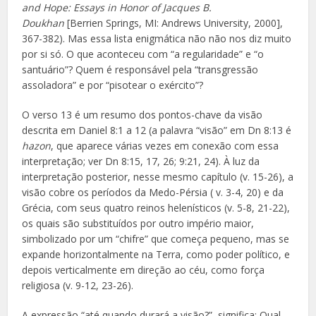
and Hope: Essays in Honor of Jacques B.
Doukhan
[Berrien Springs, MI: Andrews University, 2000],
367-382). Mas essa lista enigmática não não nos diz muito
por si só. O que aconteceu com “a regularidade” e “o
santuário”? Quem é responsável pela “transgressão
assoladora” e por “pisotear o exército”?
O verso 13 é um resumo dos pontos-chave da visão
descrita em Daniel 8:1 a 12 (a palavra “visão” em Dn 8:13 é
hazon
, que aparece várias vezes em conexão com essa
interpretação; ver Dn 8:15, 17, 26; 9:21, 24). À luz da
interpretação posterior, nesse mesmo capítulo (v. 15-26), a
visão cobre os períodos da Medo-Pérsia ( v. 3-4, 20) e da
Grécia, com seus quatro reinos helenísticos (v. 5-8, 21-22),
os quais são substituídos por outro império maior,
simbolizado por um “chifre” que começa pequeno, mas se
expande horizontalmente na Terra, como poder político, e
depois verticalmente em direção ao céu, como força
religiosa (v. 9-12, 23-26).
A expressão “até quando durará a visão?”, significa: Qual