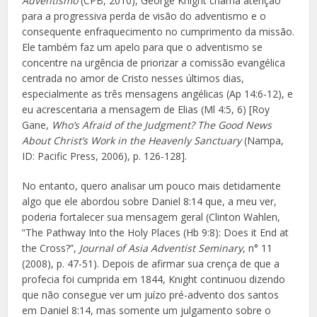
Adventismo
(CPB, 2010), George Knight chama atenção
para a progressiva perda de visão do adventismo e o
consequente enfraquecimento no cumprimento da missão.
Ele também faz um apelo para que o adventismo se
concentre na urgência de priorizar a comissão evangélica
centrada no amor de Cristo nesses últimos dias,
especialmente as três mensagens angélicas (Ap 14:6-12), e
eu acrescentaria a mensagem de Elias (Ml 4:5, 6) [Roy
Gane,
Who’s Afraid of the Judgment? The Good News
About Christ’s Work in the Heavenly Sanctuary
(Nampa,
ID: Pacific Press, 2006), p. 126-128].
No entanto, quero analisar um pouco mais detidamente
algo que ele abordou sobre Daniel 8:14 que, a meu ver,
poderia fortalecer sua mensagem geral (Clinton Wahlen,
“The Pathway Into the Holy Places (Hb 9:8): Does it End at
the Cross?”,
Journal of Asia Adventist Seminary
, n° 11
(2008), p. 47-51). Depois de afirmar sua crença de que a
profecia foi cumprida em 1844, Knight continuou dizendo
que não consegue ver um juízo pré-advento dos santos
em Daniel 8:14, mas somente um julgamento sobre o