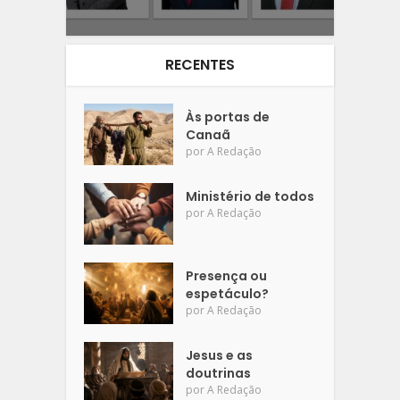
RECENTES
Às portas de
Canaã
por
A Redação
Ministério de todos
por
A Redação
Presença ou
espetáculo?
por
A Redação
Jesus e as
doutrinas
por
A Redação