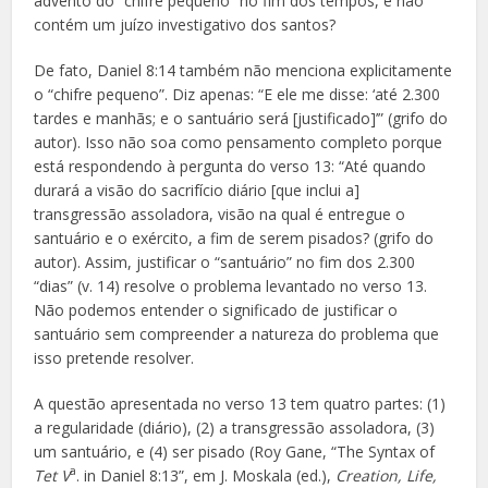
advento do “chifre pequeno” no fim dos tempos, e não
contém um juízo investigativo dos santos?
De fato, Daniel 8:14 também não menciona explicitamente
o “chifre pequeno”. Diz apenas: “E ele me disse: ‘até 2.300
tardes e manhãs; e o santuário será [justificado]’” (grifo do
autor). Isso não soa como pensamento completo porque
está respondendo à pergunta do verso 13: “Até quando
durará a visão do sacrifício diário [que inclui a]
transgressão assoladora, visão na qual é entregue o
santuário e o exército, a fim de serem pisados? (grifo do
autor). Assim, justificar o “santuário” no fim dos 2.300
“dias” (v. 14) resolve o problema levantado no verso 13.
Não podemos entender o significado de justificar o
santuário sem compreender a natureza do problema que
isso pretende resolver.
A questão apresentada no verso 13 tem quatro partes: (1)
a regularidade (diário), (2) a transgressão assoladora, (3)
um santuário, e (4) ser pisado (Roy Gane, “The Syntax of
a
Tet V
. in Daniel 8:13”, em J. Moskala (ed.),
Creation, Life,