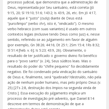
processo judicial, que demonstra que a administração de
Deus, representada por Seu santuário, está correta (Jó
9:15, 20; Sl 19:10; 51:6; 143:2; Is 43:9, 26, etc. Em Jó 4:17,
aquele que é “justo” (
tsdq
) diante de Deus está
“puro/limpo” (verbo
thr
), isto é, “vindicado”). O mesmo
verbo hebraico (com suas variantes) é usado em outros
contextos legais (inclusive tendo Deus como Juiz) e, nesse
sentido, referindo-se ao julgamento em favor de alguém
(por exemplo, Gn 38:26; 44:16; Dt 25:1; 2Sm 15:4; 1Rs 8:32;
Sl 51:4 [heb. v. 6]; Is 5:23; 43:9, 26). Obviamente, o
resultado de ter justificado o governo divino foi benéfico
para o “povo santo” (v. 24), Seus súditos leais. Mas o
resultado do poder do “chifre pequeno” foi decididamente
negativo. Ele foi condenado pela vindicação do santuário
de Deus e, finalmente, será “quebrado”/destruído, não pela
ação de nenhum poder humano, mas pelo próprio Deus (v.
25) [2Ts 2:8, destruição dos ímpios na segunda vinda de
Cristo.]. Essa execução do julgamento implica um
processo de investigação pré-advento, que Daniel 8:14
descreve em termos de demonstração de que a