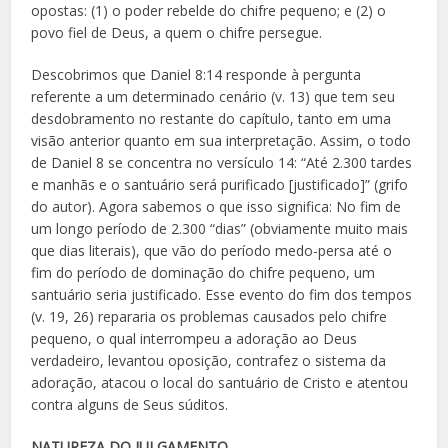
opostas: (1) o poder rebelde do chifre pequeno; e (2) o
povo fiel de Deus, a quem o chifre persegue.
Descobrimos que Daniel 8:14 responde à pergunta
referente a um determinado cenário (v. 13) que tem seu
desdobramento no restante do capítulo, tanto em uma
visão anterior quanto em sua interpretação. Assim, o todo
de Daniel 8 se concentra no versículo 14: “Até 2.300 tardes
e manhãs e o santuário será purificado [justificado]” (grifo
do autor). Agora sabemos o que isso significa: No fim de
um longo período de 2.300 “dias” (obviamente muito mais
que dias literais), que vão do período medo-persa até o
fim do período de dominação do chifre pequeno, um
santuário seria justificado. Esse evento do fim dos tempos
(v. 19, 26) repararia os problemas causados pelo chifre
pequeno, o qual interrompeu a adoração ao Deus
verdadeiro, levantou oposição, contrafez o sistema da
adoração, atacou o local do santuário de Cristo e atentou
contra alguns de Seus súditos.
NATUREZA DO JULGAMENTO