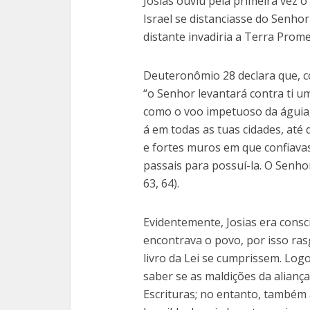
Josias ouviu pela primeira vez o 
Israel se distanciasse do Senho
distante invadiria a Terra Promet
Deuteronômio 28 declara que, co
“o Senhor levantará contra ti u
como o voo impetuoso da águia, 
á em todas as tuas cidades, até 
e fortes muros em que confiavas;
passais para possuí-la. O Senhor
63, 64).
Evidentemente, Josias era consc
encontrava o povo, por isso ras
livro da Lei se cumprissem. Logo
saber se as maldições da alianç
Escrituras; no entanto, também