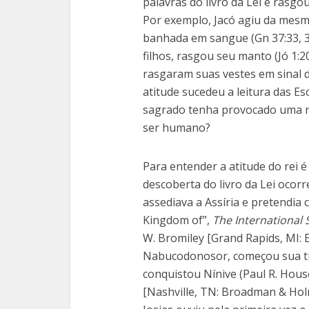
palavras do livro da Lei e rasgo
Por exemplo, Jacó agiu da mesm
banhada em sangue (Gn 37:33, 34
filhos, rasgou seu manto (Jó 1:2
rasgaram suas vestes em sinal d
atitude sucedeu a leitura das Es
sagrado tenha provocado uma re
ser humano?
Para entender a atitude do rei 
descoberta do livro da Lei ocor
assediava a Assíria e pretendia co
Kingdom of”,
The International 
W. Bromiley [Grand Rapids, MI: 
Nabucodonosor, começou sua tra
conquistou Nínive (Paul R. Hous
[Nashville, TN: Broadman & Holm