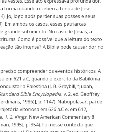
u as vestes. Esse ato expressava profunda dor.
a forma quando recebeu a túnica de José
). Jó, logo após perder suas posses e seus
0). Em ambos os casos, esses patriarcas
e grande sofrimento. No caso de Josias, a
crituras. Como é possível que a leitura do texto
ação tão intensa? A Bíblia pode causar dor no
é preciso compreender os eventos históricos. A
reu em 621 a.C, quando o exército da Babilônia
nquistar a Palestina (J. B. Graybill, “Judah,
Standard Bible Encyclopedia
,
v. 2, ed. Geoffrey
Eerdmans, 1986)], p. 1147). Nabopolasar, pai de
jetória vitoriosa em 626 a.C e, em 612,
e,
1, 2, Kings
,
New American Commentary 8
an, 1995], p. 354). Foi nesse contexto que