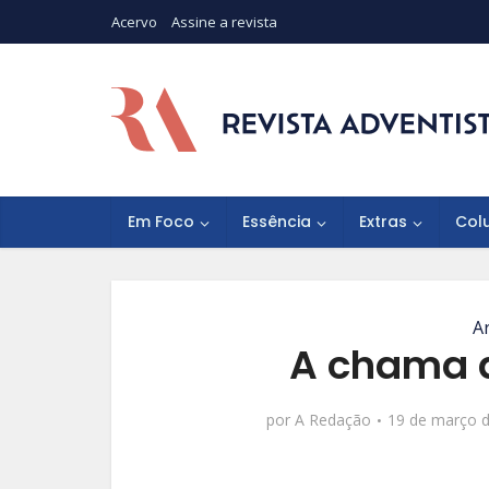
Acervo
Assine a revista
Em Foco
Essência
Extras
Col
A
A chama 
por
A Redação
19 de março 