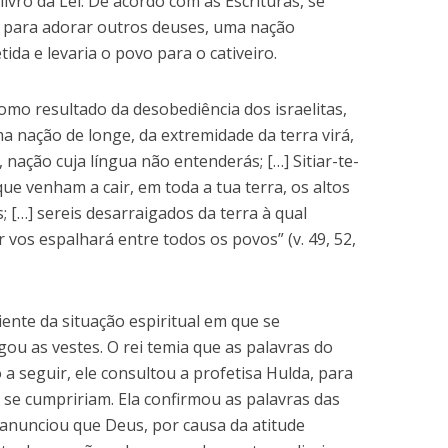
livro da Lei. De acordo com as Escrituras, se
r para adorar outros deuses, uma nação
ida e levaria o povo para o cativeiro.
mo resultado da desobediência dos israelitas,
ma nação de longe, da extremidade da terra virá,
nação cuja língua não entenderás; […] Sitiar-te-
que venham a cair, em toda a tua terra, os altos
 […] sereis desarraigados da terra à qual
 vos espalhará entre todos os povos” (v. 49, 52,
iente da situação espiritual em que se
gou as vestes. O rei temia que as palavras do
 a seguir, ele consultou a profetisa Hulda, para
a se cumpririam. Ela confirmou as palavras das
 anunciou que Deus, por causa da atitude