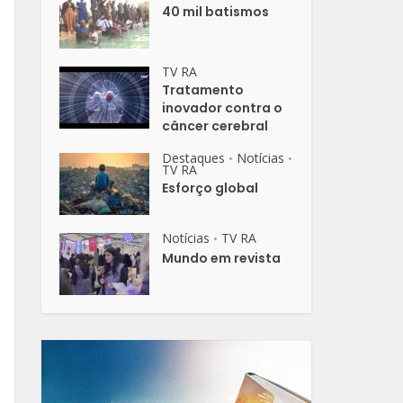
40 mil batismos
TV RA
Tratamento
inovador contra o
câncer cerebral
Destaques
Notícias
•
•
TV RA
Esforço global
Notícias
TV RA
•
Mundo em revista