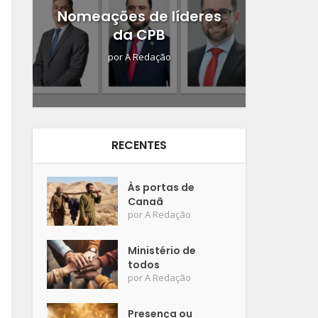
Nomeações de líderes
da CPB
por
A Redação
RECENTES
Às portas de
Canaã
por
A Redação
Ministério de
todos
por
A Redação
Presença ou