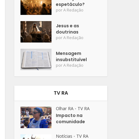
espetáculo?
por
A Redação
Jesus e as
doutrinas
por
A Redação
Mensagem
insubstituível
por
A Redação
TV RA
Olhar RA
TV RA
•
Impacto na
comunidade
Notícias
TV RA
•