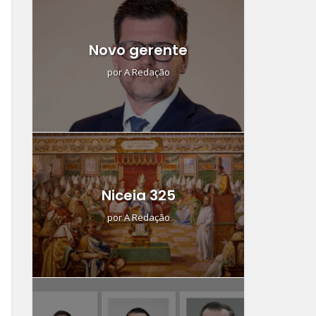
Novo gerente
por
A Redação
Niceia 325
por
A Redação