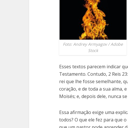
Foto: Andrey Armyagov / Adobe
Stock
Esses textos parecem indicar q
Testamento. Contudo, 2 Reis 23:
rei que lhe fosse semelhante, q
coração, e de toda a sua alma, e
Moisés; e, depois dele, nunca se
Essa afirmação exige uma explic
todos? O que ele fez para que o
que um pastor pode aprender da 