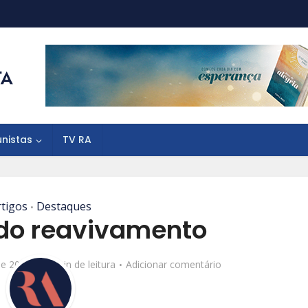
unistas
TV RA
rtigos
Destaques
•
do reavivamento
de 2019
10 min de leitura
Adicionar comentário