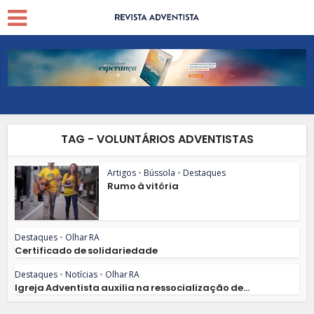
TAG - VOLUNTÁRIOS ADVENTISTAS
Artigos
•
Bússola
•
Destaques
Rumo à vitória
Destaques
•
Olhar RA
Certificado de solidariedade
Destaques
•
Notícias
•
Olhar RA
Igreja Adventista auxilia na ressocialização de...