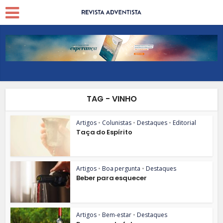
TAG - VINHO
Artigos
•
Colunistas
•
Destaques
•
Editorial
Taça do Espírito
Artigos
•
Boa pergunta
•
Destaques
Beber para esquecer
Artigos
•
Bem-estar
•
Destaques