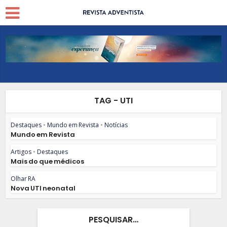
TAG - UTI
Destaques
•
Mundo em Revista
•
Notícias
Mundo em Revista
Artigos
•
Destaques
Mais do que médicos
Olhar RA
Nova UTI neonatal
PESQUISAR…