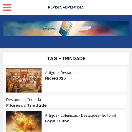
TAG - TRINDADE
Artigos
•
Destaques
Niceia 325
Destaques
•
Entenda
Pilares da Trindade
Artigos
•
Colunistas
•
Destaques
•
Editorial
Fogo Triúno