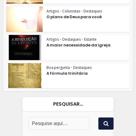
Artigos
•
Colunistas
•
Destaques
O plano de Deus para você
Artigos
•
Destaques
•
Estante
A maior necessidade da igreja
Boa pergunta
•
Destaques
A fórmula trinitária
PESQUISAR…