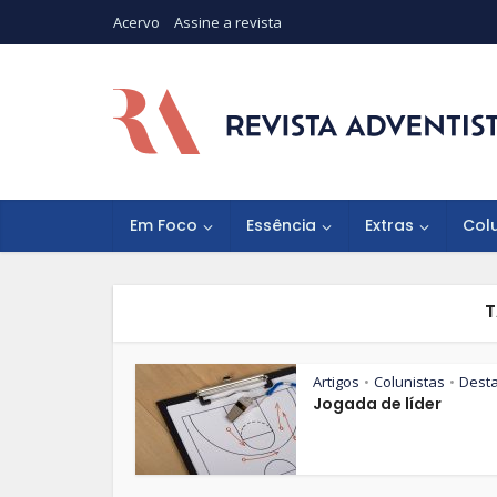
Acervo
Assine a revista
Em Foco
Essência
Extras
Col
T
Artigos
Colunistas
Dest
•
•
Jogada de líder