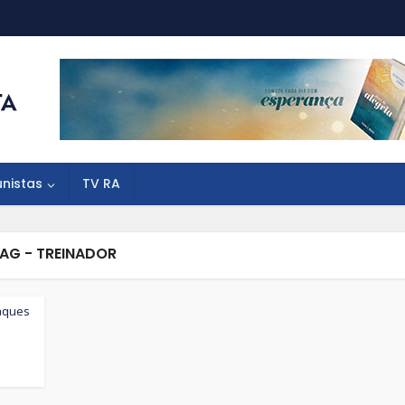
unistas
TV RA
AG - TREINADOR
aques