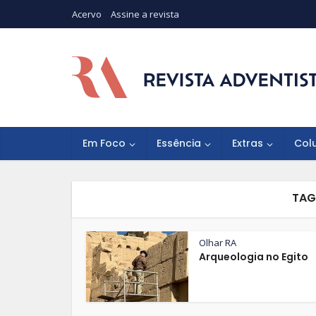
Acervo
Assine a revista
Em Foco
Essência
Extras
Col
TAG
Olhar RA
Arqueologia no Egito