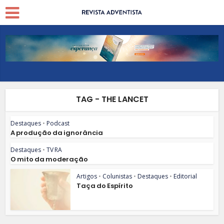
TAG - THE LANCET
Destaques
•
Podcast
A produção da ignorância
Destaques
•
TV RA
O mito da moderação
Artigos
•
Colunistas
•
Destaques
•
Editorial
Taça do Espírito