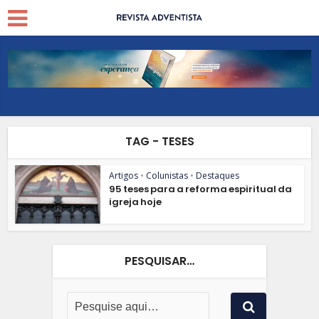
TAG - TESES
Artigos
•
Colunistas
•
Destaques
95 teses para a reforma espiritual da
igreja hoje
PESQUISAR…