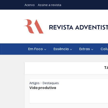
Acervo
Assine a revista
Em Foco
Essência
Extras
Col
T
Artigos
Destaques
•
Vida produtiva