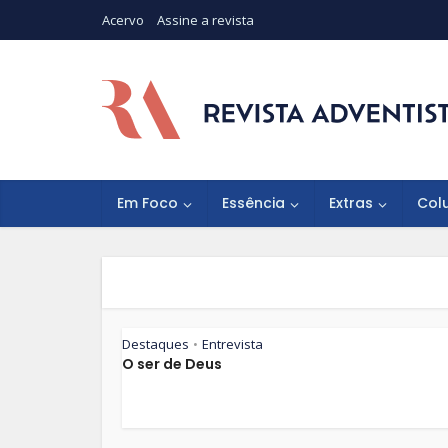
Acervo
Assine a revista
Em Foco
Essência
Extras
Col
Destaques
Entrevista
•
O ser de Deus