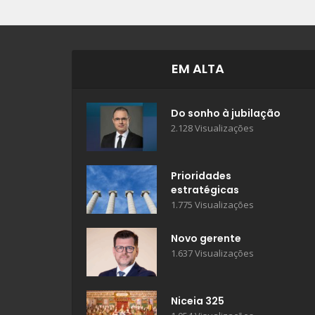
EM ALTA
Do sonho à jubilação
2.128 Visualizações
Prioridades
estratégicas
1.775 Visualizações
Novo gerente
1.637 Visualizações
Niceia 325