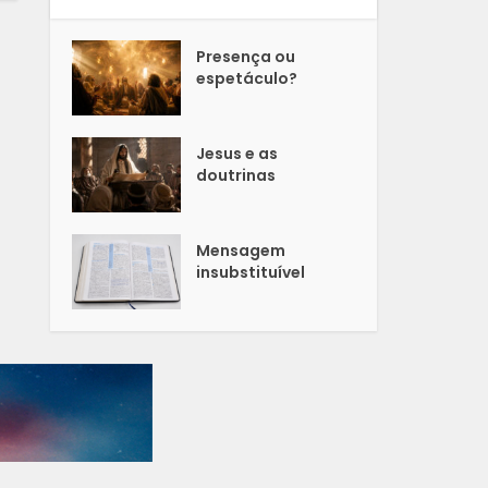
Presença ou
espetáculo?
Jesus e as
doutrinas
Mensagem
insubstituível