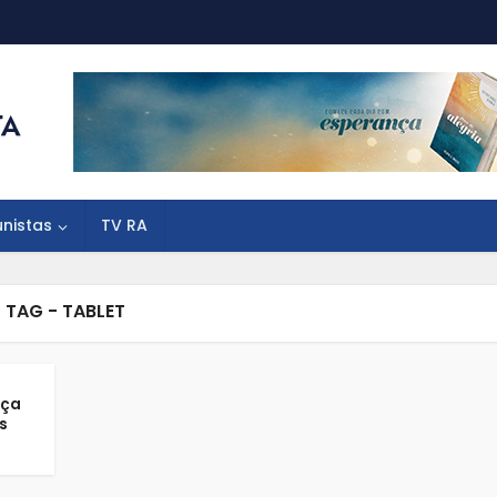
unistas
TV RA
TAG - TABLET
nça
s