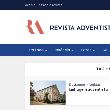
Acervo
Assine a revista
Em Foco
Essência
Extras
Col
TAG - 
Destaques
Notícias
•
Linhagem adventista