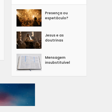
Presença ou
espetáculo?
Jesus e as
doutrinas
Mensagem
insubstituível