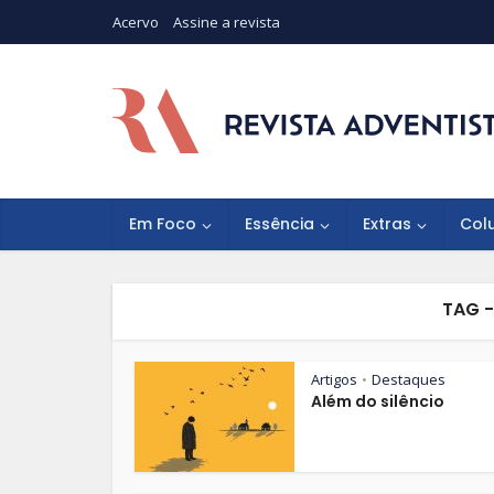
Acervo
Assine a revista
Em Foco
Essência
Extras
Col
TAG 
Artigos
Destaques
•
Além do silêncio